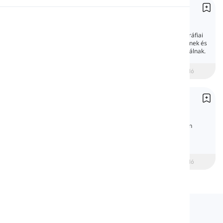
Központozás
Kiejtés
Punctuation
Az írásjelek speciális jelek és bizonyos tipográfiai
eszközök, amelyeket a szövegek megértésének és
Olvasás
helyes olvasásának megkönnyítésére használnak.
beginner
Középhaladó
Haladó
Mondatok
Sentences
A mondat egy nyelvi egység, amely általában
tartalmaz egy alanyt és egy igét, és teljes
gondolatot fejez ki. Kövesse az órát, hogy
megtudja, hogyan működik.
beginner
Középhaladó
Haladó
Langeek