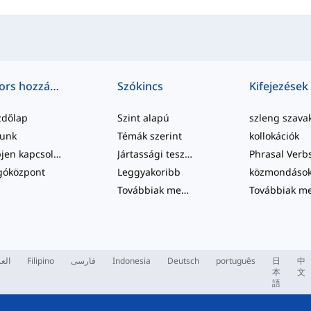
Gyors hozzáférés
Szókincs
Kifejezések
zdőlap
Szint alapú
szleng szava
lunk
Témák szerint
kollokációk
Lépjen kapcsolatba velünk
Jártassági tesztek
Phrasal Verb
góközpont
Leggyakoribb
közmondáso
Továbbiak megtekintése
...
العر
Filipino
فارسی
Indonesia
Deutsch
português
日
中
本
文
語