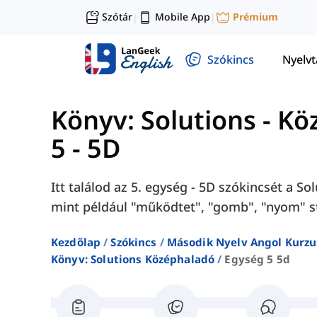
Szótár
Mobile App
Prémium
|
|
Szókincs
Nyelv
Könyv: Solutions - K
5 - 5D
Itt találod az 5. egység - 5D szókincsét a S
mint például "működtet", "gomb", "nyom" s
Kezdőlap
Szókincs
Második Nyelv Angol Kurzu
Könyv: Solutions Középhaladó
Egység 5 5d