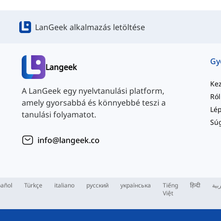
LanGeek alkalmazás letöltése
Langeek
Ke
A LanGeek egy nyelvtanulási platform,
Ró
amely gyorsabbá és könnyebbé teszi a
tanulási folyamatot.
Sú
info@langeek.co
añol
Türkçe
italiano
русский
українська
Tiếng
हिन्दी
بية
Việt