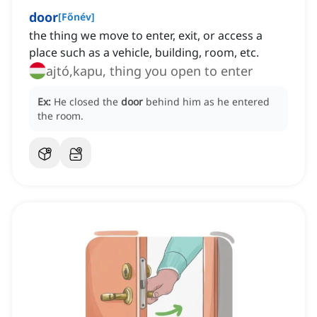
door
[
Főnév
]
the thing we move to enter, exit, or access a
place such as a vehicle, building, room, etc.
ajtó,kapu, thing you open to enter
Ex:
He closed the
door
behind him as he entered
the room.