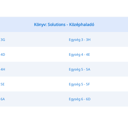
Könyv: Solutions - Középhaladó
 3G
Egység 3 - 3H
 4D
Egység 4 - 4E
 4H
Egység 5 - 5A
 5E
Egység 5 - 5F
 6A
Egység 6 - 6D