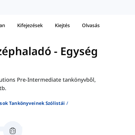
tan
Kifejezések
Kiejtés
Olvasás
özéphaladó
-
Egység
olutions Pre-Intermediate tankönyvből,
tb.
sok Tankönyveinek Szólistái