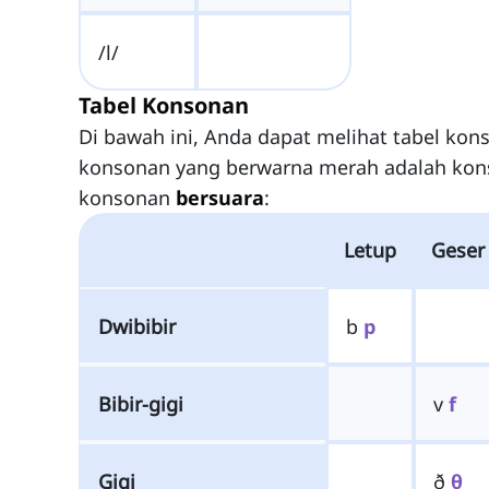
/l/
Tabel Konsonan
Di bawah ini, Anda dapat melihat tabel kon
konsonan yang berwarna merah adalah ko
konsonan
bersuara
:
Letup
Geser
Dwibibir
b
p
Bibir-gigi
v
f
Gigi
ð
θ