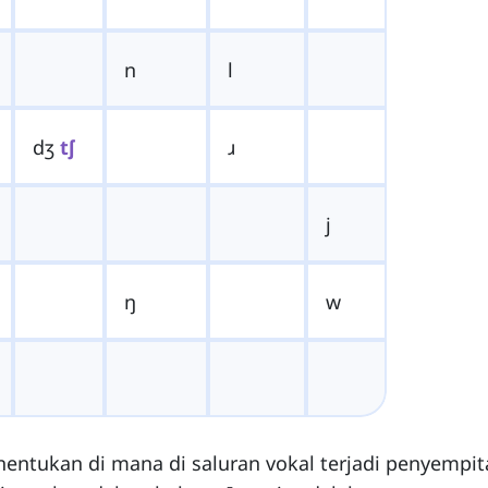
n
l
dʒ
tʃ
ɹ
j
ŋ
w
entukan di mana di saluran vokal terjadi penyempit