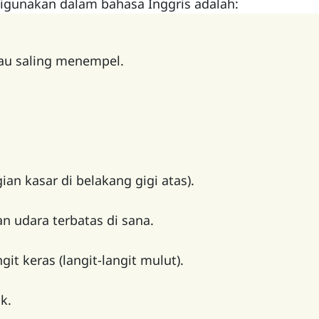
digunakan dalam bahasa Inggris adalah:
tau saling menempel.
an kasar di belakang gigi atas).
an udara terbatas di sana.
it keras (langit-langit mulut).
k.