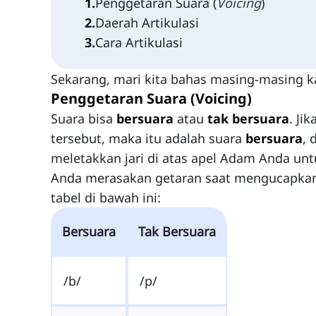
1
.
Penggetaran Suara (
Voicing
)
2
.
Daerah Artikulasi
3
.
Cara Artikulasi
Sekarang, mari kita bahas masing-masing ka
Penggetaran Suara (Voicing)
Suara bisa
bersuara
atau
tak bersuara
. Ji
tersebut, maka itu adalah suara
bersuara
, 
meletakkan jari di atas apel Adam Anda un
Anda merasakan getaran saat mengucapkan
tabel di bawah ini:
Bersuara
Tak Bersuara
/b/
/p/