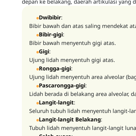
depan ke belakang, daerah artikulasi yang 
Dwibibir
:
Bibir bawah dan atas saling mendekat a
Bibir-gigi
:
Bibir bawah menyentuh gigi atas.
Gigi
:
Ujung lidah menyentuh gigi atas.
Rongga-gigi
:
Ujung lidah menyentuh area alveolar (bagi
Pascarongga-gigi
:
Lidah berada di belakang area alveolar, d
Langit-langit
:
Seluruh tubuh lidah menyentuh langit-lang
Langit-langit Belakang
:
Tubuh lidah menyentuh langit-langit luna