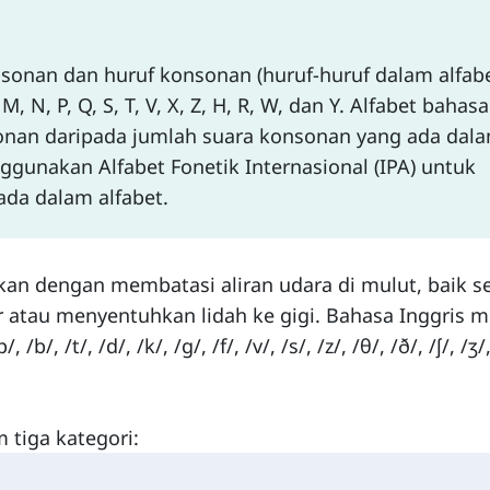
sonan dan huruf konsonan (huruf-huruf dalam alfabe
, M, N, P, Q, S, T, V, X, Z, H, R, W, dan Y. Alfabet bahasa
nsonan daripada jumlah suara konsonan yang ada dal
nggunakan Alfabet Fonetik Internasional (IPA) untuk
da dalam alfabet.
kan dengan membatasi aliran udara di mulut, baik s
 atau menyentuhkan lidah ke gigi. Bahasa Inggris m
 /t/, /d/, /k/, /g/, /f/, /v/, /s/, /z/, /θ/, /ð/, /ʃ/, /ʒ/,
 tiga kategori: