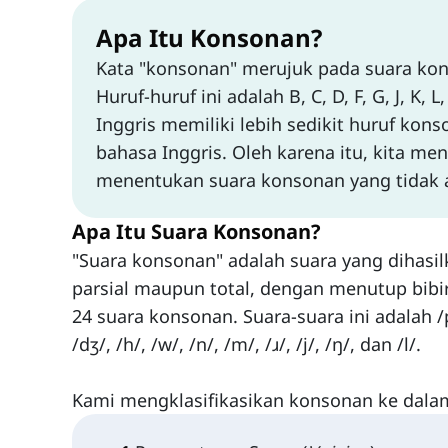
Apa Itu Konsonan?
Kata "konsonan" merujuk pada suara kon
Huruf-huruf ini adalah B, C, D, F, G, J, K, L
Inggris memiliki lebih sedikit huruf ko
bahasa Inggris. Oleh karena itu, kita me
menentukan suara konsonan yang tidak a
Apa Itu Suara Konsonan?
"Suara konsonan" adalah suara yang dihasil
parsial maupun total, dengan menutup bibir
24 suara konsonan. Suara-suara ini adalah /p/, /b/,
/dʒ/, /h/, /w/, /n/, /m/, /ɹ/, /j/, /ŋ/, dan /l/.
Kami mengklasifikasikan konsonan ke dalam