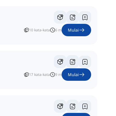
Mulai
10
kata-kata
6
m
Mulai
17
kata-kata
9
m