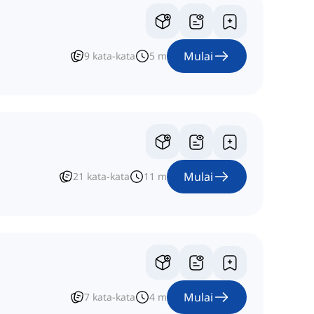
Mulai
9
kata-kata
5
m
Mulai
21
kata-kata
11
m
Mulai
7
kata-kata
4
m