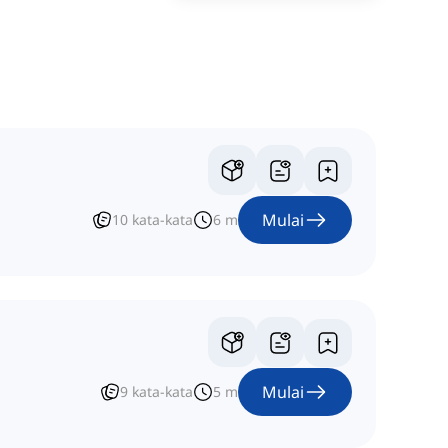
Mulai
10
kata-kata
6
m
Mulai
9
kata-kata
5
m