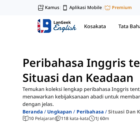
Kamus
Aplikasi Mobile
Premium
|
|
Kosakata
Tata Bah
Peribahasa Inggris t
Situasi dan Keadaan
Temukan koleksi lengkap peribahasa Inggris tent
menawarkan kebijaksanaan abadi untuk memban
dengan jelas.
Beranda
Ungkapan
Peribahasa
Situasi Dan 
10
Pelajaran
118
kata-kata
1
J
60
m