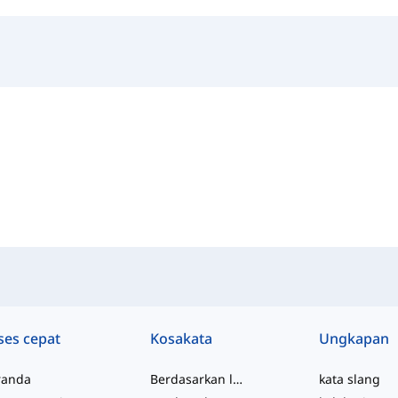
ses cepat
Kosakata
Ungkapan
randa
Berdasarkan level
kata slang