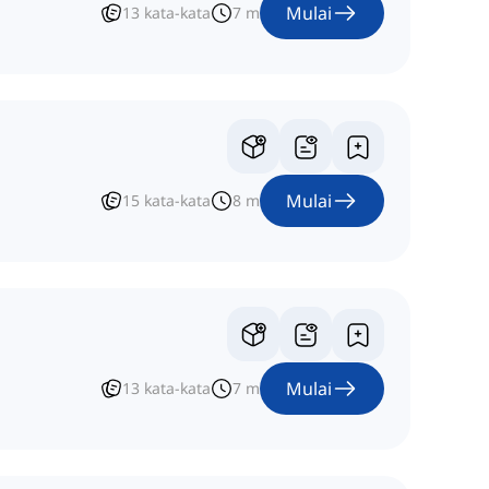
Mulai
13
kata-kata
7
m
Mulai
15
kata-kata
8
m
Mulai
13
kata-kata
7
m