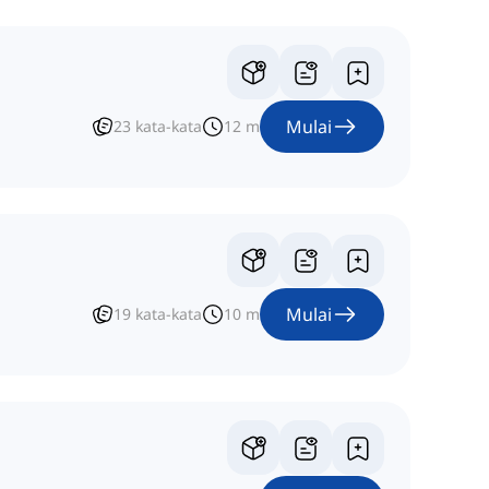
Mulai
23
kata-kata
12
m
Mulai
19
kata-kata
10
m