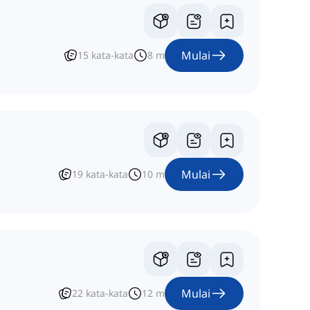
Mulai
15
kata-kata
8
m
Mulai
19
kata-kata
10
m
Mulai
22
kata-kata
12
m