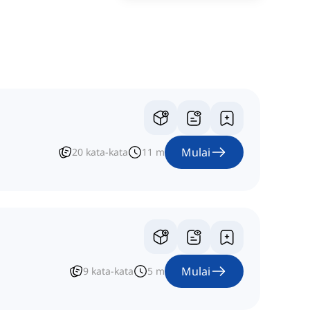
Mulai
20
kata-kata
11
m
Mulai
9
kata-kata
5
m