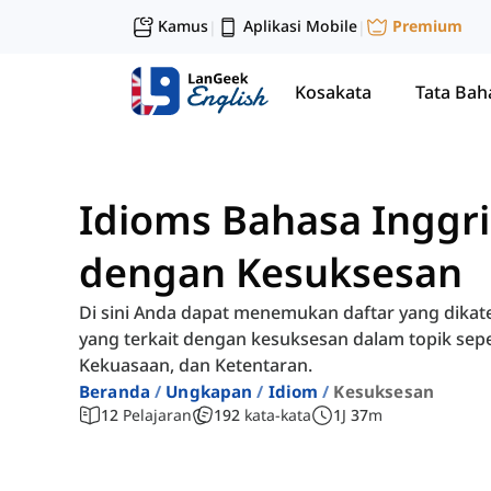
Kamus
Aplikasi Mobile
Premium
|
|
Kosakata
Tata Bah
Idioms Bahasa Inggri
dengan Kesuksesan
Di sini Anda dapat menemukan daftar yang dikat
yang terkait dengan kesuksesan dalam topik sepe
Kekuasaan, dan Ketentaran.
Beranda
Ungkapan
Idiom
Kesuksesan
12
Pelajaran
192
kata-kata
1
J
37
m