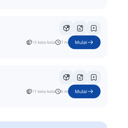
Mulai
13
kata-kata
7
m
Mulai
11
kata-kata
6
m