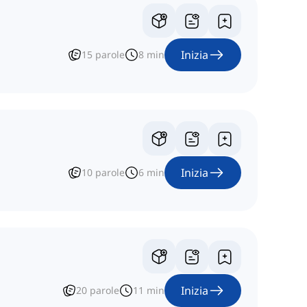
Inizia
15
parole
8
min
Inizia
10
parole
6
min
Inizia
20
parole
11
min