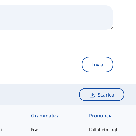
Invia
Scarica
Grammatica
Pronuncia
i
Frasi
L'alfabeto inglese