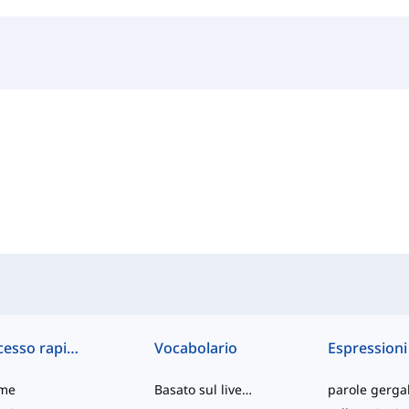
Accesso rapido
Vocabolario
Espressioni
me
Basato sul livello
parole gergal