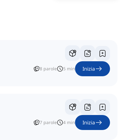
Inizia
8
parole
5
min
Inizia
7
parole
4
min