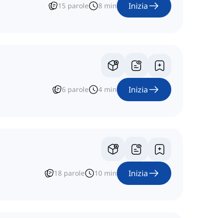
Inizia
15
parole
8
min
Inizia
6
parole
4
min
Inizia
18
parole
10
min