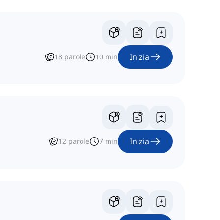
Inizia
18
parole
10
min
Inizia
12
parole
7
min