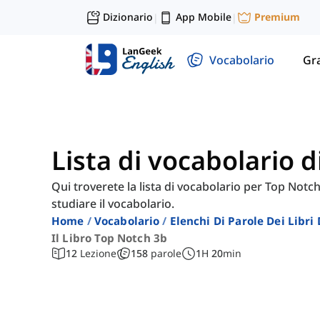
Dizionario
App Mobile
Premium
|
|
Vocabolario
Gr
Lista di vocabolario 
Qui troverete la lista di vocabolario per Top Notch 
studiare il vocabolario.
Home
Vocabolario
Elenchi Di Parole Dei Libr
Il Libro Top Notch 3b
12
Lezione
158
parole
1
H
20
min