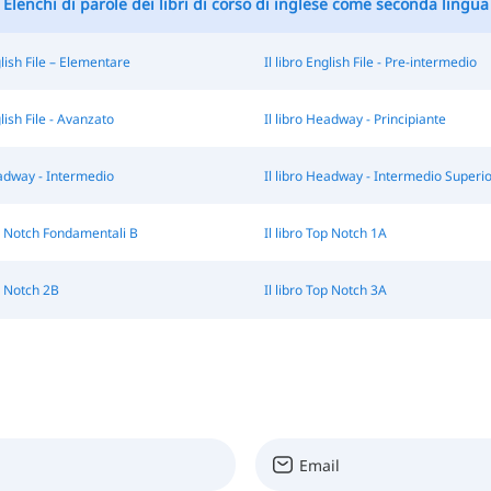
Elenchi di parole dei libri di corso di inglese come seconda lingua
glish File – Elementare
Il libro English File - Pre-intermedio
glish File - Avanzato
Il libro Headway - Principiante
eadway - Intermedio
Il libro Headway - Intermedio Superi
op Notch Fondamentali B
Il libro Top Notch 1A
op Notch 2B
Il libro Top Notch 3A