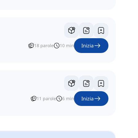
Inizia
18
parole
10
min
Inizia
11
parole
6
min