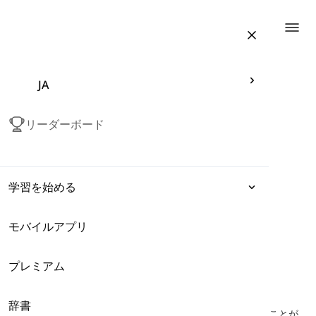
Togg
JA
リーダーボード
学習を始める
モバイルアプリ
表現
プレミアム
文法
Top Notch 3B 単語リスト
辞書
語彙
ここでは、Top Notch 3B、第3版の単語リストを見つけることが