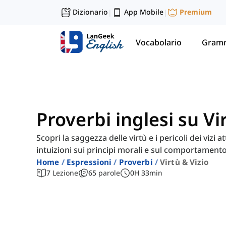
Dizionario
App Mobile
Premium
|
|
Vocabolario
Gramm
Proverbi inglesi su Vi
Scopri la saggezza delle virtù e i pericoli dei vizi 
intuizioni sui principi morali e sul comportamen
Home
Espressioni
Proverbi
Virtù & Vizio
7
Lezione
65
parole
0
H
33
min