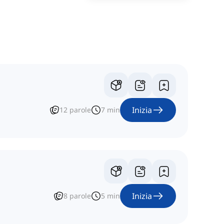
Inizia
12
parole
7
min
Inizia
8
parole
5
min