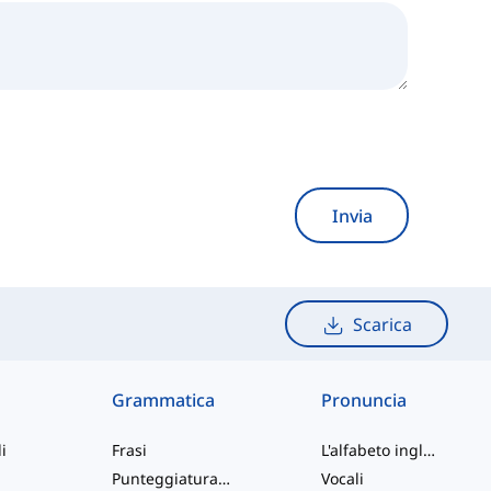
Invia
Scarica
Grammatica
Pronuncia
i
Frasi
L'alfabeto inglese
Punteggiatura e Ortografia
Vocali