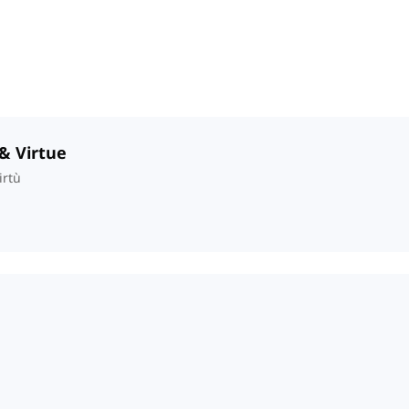
 & Virtue
irtù