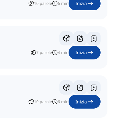
Inizia
10
parole
6
min
Inizia
7
parole
4
min
Inizia
10
parole
6
min