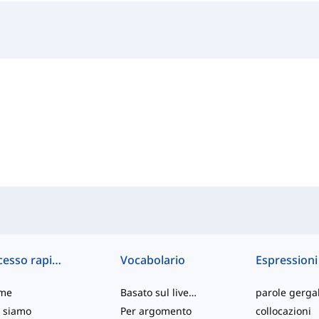
Accesso rapido
Vocabolario
Espressioni
me
Basato sul livello
parole gergal
 siamo
Per argomento
collocazioni