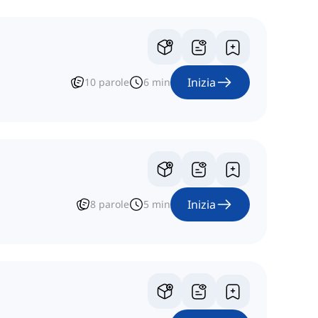
Inizia
10
parole
6
min
Inizia
8
parole
5
min