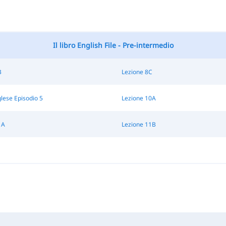
Il libro English File - Pre-intermedio
B
Lezione 8C
glese Episodio 5
Lezione 10A
1A
Lezione 11B