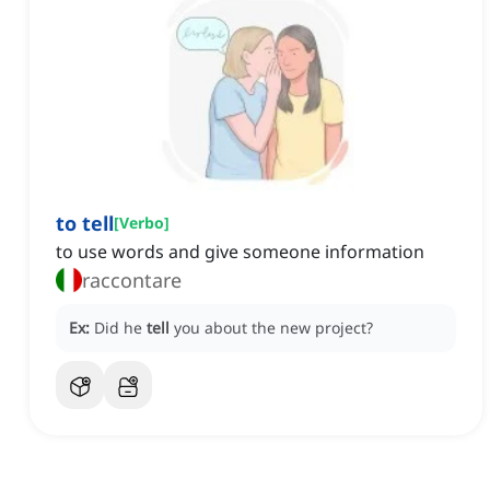
to tell
[
Verbo
]
to use words and give someone information
raccontare
Ex:
Did he
tell
you about the new project?