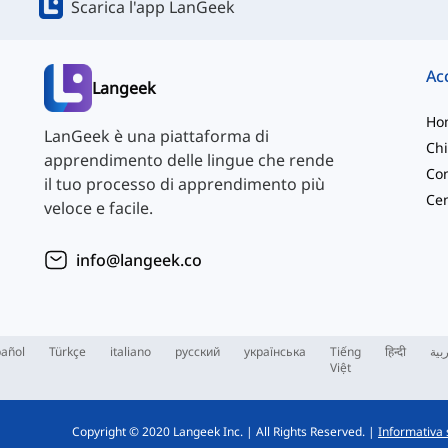
Scarica l'app LanGeek
Langeek
Ho
LanGeek è una piattaforma di
Chi
apprendimento delle lingue che rende
Con
il tuo processo di apprendimento più
veloce e facile.
info@langeek.co
añol
Türkçe
italiano
русский
українська
Tiếng
हिन्दी
بية
Việt
Copyright © 2020 Langeek Inc.
|
All Rights Reserved.
|
Informativa 