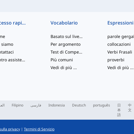
Accesso rapido
Vocabolario
Espressioni
me
Basato sul livello
parole gergal
 siamo
Per argomento
collocazioni
tattaci
Test di Competenza
Verbi Frasali
Centro assistenza
Più comuni
proverbi
Vedi di più
...
Vedi di più
...
العر
Filipino
فارسی
Indonesia
Deutsch
português
日
中
本
文
語
sulla privacy
|
Termini di Servizio