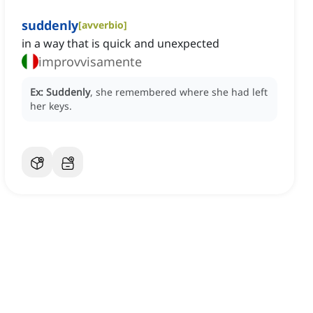
suddenly
[
avverbio
]
in a way that is quick and unexpected
improvvisamente
Ex:
Suddenly
, she remembered where she had left
her keys.