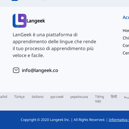
Langeek
Ho
LanGeek è una piattaforma di
Chi
apprendimento delle lingue che rende
Con
il tuo processo di apprendimento più
veloce e facile.
info@langeek.co
añol
Türkçe
italiano
русский
українська
Tiếng
हिन्दी
بية
Việt
Copyright © 2020 Langeek Inc.
|
All Rights Reserved.
|
Informativa 