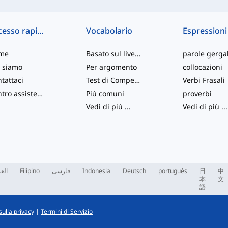
Accesso rapido
Vocabolario
Espressioni
me
Basato sul livello
parole gergal
 siamo
Per argomento
collocazioni
tattaci
Test di Competenza
Verbi Frasali
Centro assistenza
Più comuni
proverbi
Vedi di più
...
Vedi di più
...
العر
Filipino
فارسی
Indonesia
Deutsch
português
日
中
本
文
語
sulla privacy
|
Termini di Servizio