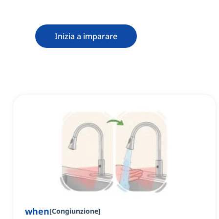
Inizia a imparare
when
[
Congiunzione
]