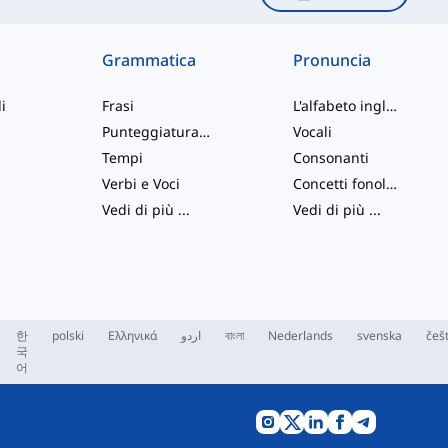
Grammatica
Pronuncia
i
Frasi
L'alfabeto inglese
Punteggiatura e Ortografia
Vocali
Tempi
Consonanti
Verbi e Voci
Concetti fonologici
Vedi di più
...
Vedi di più
...
한
polski
Ελληνικά
اردو
বাংলা
Nederlands
svenska
češ
국
어