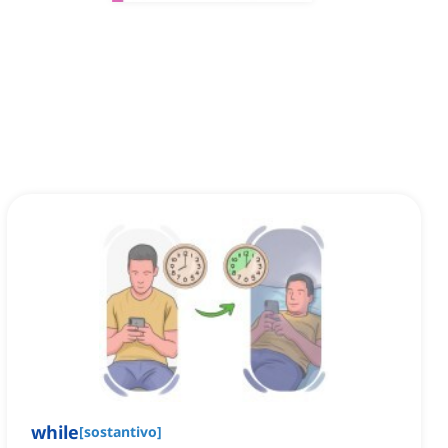
while
[
sostantivo
]