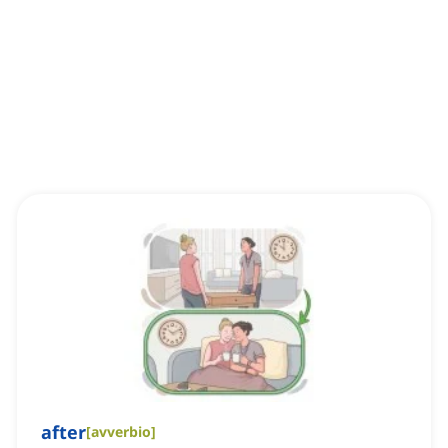
after
[
avverbio
]