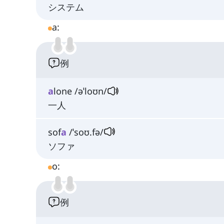
システム
a:
例
a
lone /əˈloʊn/
一人
sof
a
/ˈsoʊ.fə/
ソファ
o:
例