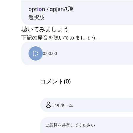
opt
io
n /ˈɑpʃən/
選択肢
聴いてみましょう
下記の発音を聴いてみましょう。
0:00.00
コメント
(
0
)