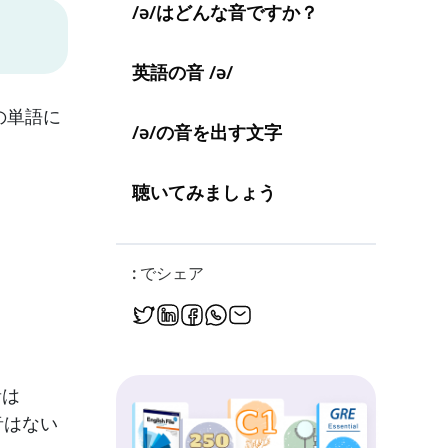
/ə/はどんな音ですか？
英語の音 /ə/
の単語に
/ə/の音を出す文字
聴いてみましょう
: でシェア
音は
音はない