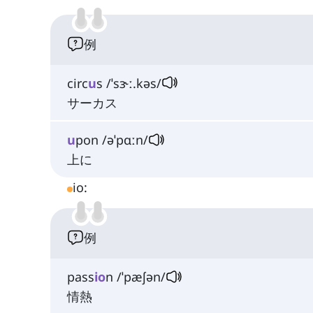
例
circ
u
s /ˈsɝː.kəs/
サーカス
u
pon /əˈpɑːn/
上に
io:
例
pass
io
n /ˈpæʃən/
情熱