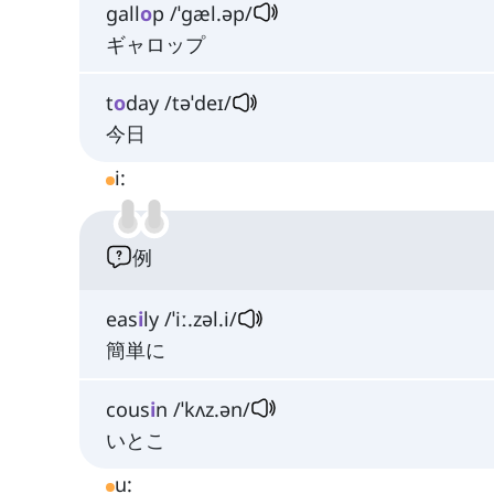
gall
o
p /ˈɡæl.əp/
ギャロップ
t
o
day /təˈdeɪ/
今日
i:
例
eas
i
ly /ˈiː.zəl.i/
簡単に
cous
i
n /ˈkʌz.ən/
いとこ
u: