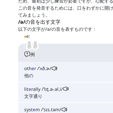
ため、最初は少し練習が必要ですが、心配す
この音を発音するためには、口をわずかに開
てみましょう。
/ə/の音を出す文字
以下の文字が/ə/の音を表すものです：
e:
例
oth
e
r /ˈʌð.ɚ/
他の
lit
e
rally /ˈlɪt̬.ɚ.əl.i/
文字通り
syst
e
m /ˈsɪs.təm/