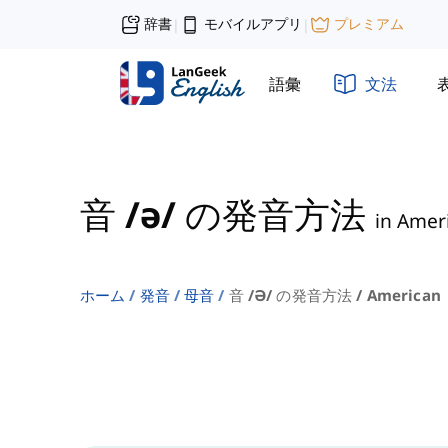
辞書
モバイルアプリ
プレミアム
|
|
語彙
文法
音 /ə/ の発音方法
in Amer
ホーム
発音
母音
音 /ə/ の発音方法 / American