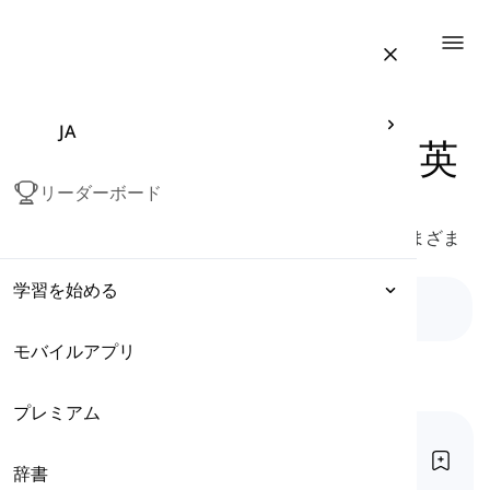
Togg
JA
レベル別に分類された英
単語
リーダーボード
ここでは、CEFRに従ってレベル別に分類されたさまざま
な単語リストを見つけることができます。
学習を始める
モバイルアプリ
表現
プレミアム
文法
A1レベルの単語リスト
辞書
語彙
A1 Level Wordlist