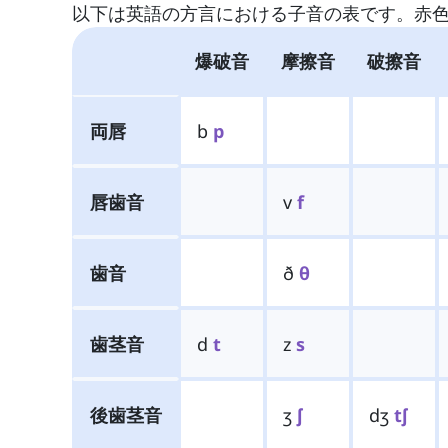
以下は英語の方言における子音の表です。赤
爆破音
摩擦音
破擦音
両唇
b
p
唇歯音
v
f
歯音
ð
θ
歯茎音
d
t
z
s
後歯茎音
ʒ
ʃ
dʒ
tʃ