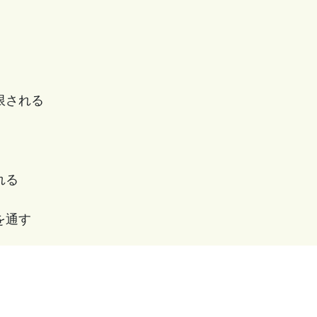
限される
れる
を通す