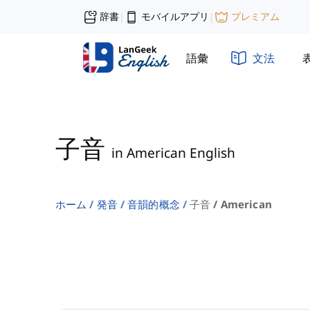
辞書
モバイルアプリ
プレミアム
|
|
語彙
文法
子音
in American English
ホーム
発音
音韻的概念
子音 / American