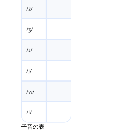
/z/
/ʒ/
/ɹ/
/j/
/w/
/l/
子音の表