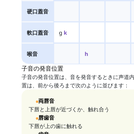
硬口蓋音
軟口蓋音
g
k
喉音
h
子音の発音位置
子音の発音位置は、音を発音するときに声道
置は、前から後ろまで次のように並びます：
両唇音
下唇と上唇が近づくか、触れ合う
唇歯音
下唇が上の歯に触れる