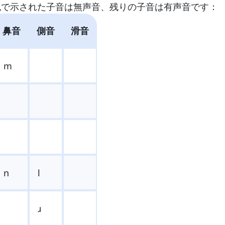
色で示された子音は無声音、残りの子音は有声音です：
鼻音
側音
滑音
m
n
l
ɹ