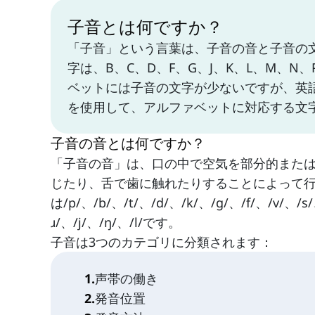
子音とは何ですか？
「子音」という言葉は、子音の音と子音の
字は、B、C、D、F、G、J、K、L、M、N
ベットには子音の文字が少ないですが、英語
を使用して、アルファベットに対応する文
子音の音とは何ですか？
「子音の音」は、口の中で空気を部分的また
じたり、舌で歯に触れたりすることによって行
は/p/、/b/、/t/、/d/、/k/、/g/、/f/、/v/、/s
ɹ/、/j/、/ŋ/、/l/です。
子音は3つのカテゴリに分類されます：
1
.
声帯の働き
2
.
発音位置