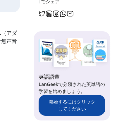
: でシェア
仏（アダ
は無声音
英語語彙
LanGeekで分類された英単語の
学習を始めましょう。
開始するにはクリック
してください