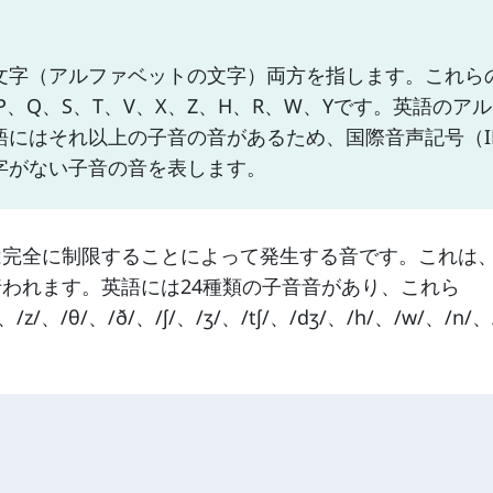
文字（アルファベットの文字）両方を指します。これら
、P、Q、S、T、V、X、Z、H、R、W、Yです。英語のア
にはそれ以上の子音の音があるため、国際音声記号（I
字がない子音の音を表します。
は完全に制限することによって発生する音です。これは
われます。英語には24種類の子音音があり、これら
/、/z/、/θ/、/ð/、/ʃ/、/ʒ/、/tʃ/、/dʒ/、/h/、/w/、/n/