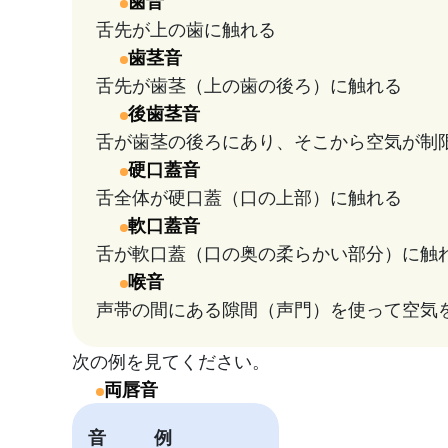
歯音
舌先が上の歯に触れる
歯茎音
舌先が歯茎（上の歯の後ろ）に触れる
後歯茎音
舌が歯茎の後ろにあり、そこから空気が制
硬口蓋音
舌全体が硬口蓋（口の上部）に触れる
軟口蓋音
舌が軟口蓋（口の奥の柔らかい部分）に触
喉音
声帯の間にある隙間（声門）を使って空気
次の例を見てください。
両唇音
音
例