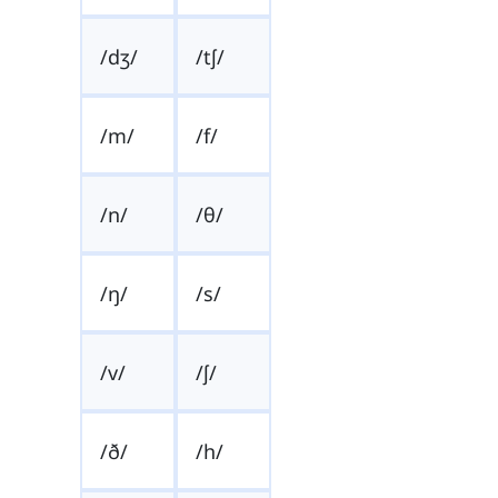
/dʒ/
/tʃ/
/m/
/f/
/n/
/θ/
/ŋ/
/s/
/v/
/ʃ/
/ð/
/h/