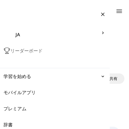
Togg
JA
リーダーボード
文字 M (エム)
学習を始める
in American English
共有
モバイルアプリ
表現
プレミアム
文法
コメント
(
0
)
辞書
語彙