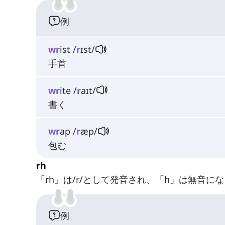
例
wr
ist /
r
ɪst/
手首
wr
ite /
r
aɪt/
書く
wr
ap /
r
æp/
包む
rh
「rh」は/r/として発音され、「h」は無音に
例