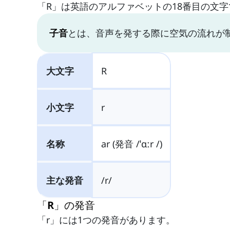
「R」は英語のアルファベットの18番目の文
子音
とは、音声を発する際に空気の流れが
大文字
R
小文字
r
名称
ar (発音 /ˈɑːr /)
主な発音
/r/
「R」の発音
「r」には1つの発音があります。