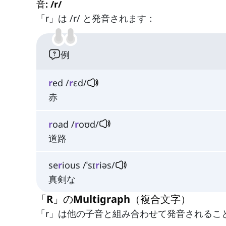
音: /r/
「r」は /r/ と発音されます：
例
r
ed /
r
ɛd/
赤
r
oad /
r
oʊd/
道路
se
r
ious /ˈsɪ
r
iəs/
真剣な
「R」のMultigraph（複合文字）
「r」は他の子音と組み合わせて発音されるこ