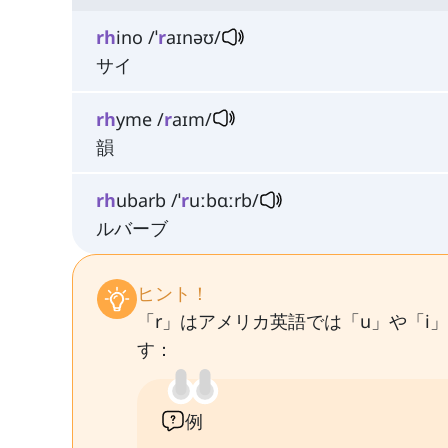
rh
ino /ˈ
r
aɪnəʊ/
サイ
rh
yme /
r
aɪm/
韻
rh
ubarb /ˈ
r
uːbɑːrb/
ルバーブ
ヒント！
「r」はアメリカ英語では「u」や「i
す：
例