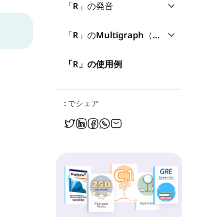
「R」の発音
音: /r/
「R」のMultigraph（複合文字）
rr
「R」の使用例
wr
: でシェア
rh