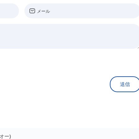
送信
(オー)