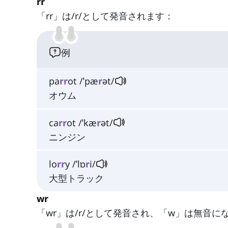
rr
「rr」は/r/として発音されます：
例
pa
rr
ot /ˈpæ
r
ət/
オウム
ca
rr
ot /ˈkæ
r
ət/
ニンジン
lo
rr
y /ˈlɒ
r
i/
大型トラック
wr
「wr」は/r/として発音され、「w」は無音に