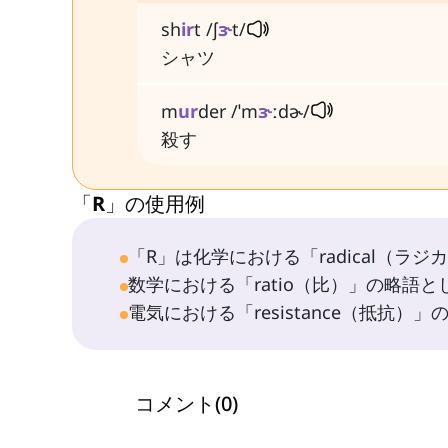
sh
ir
t /ʃ
ɝ
t/
シャツ
m
ur
der /ˈm
ɝ
ːdɚ/
殺す
「R」の使用例
「R」は化学における「radical（ラ
数学における「ratio（比）」の略語
電気における「resistance（抵抗
コメント
(
0
)