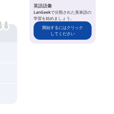
ey
英語語彙
LanGeekで分類された英単語の
学習を始めましょう。
ae
開始するにはクリック
ie
してください
oe
ue