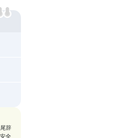
接尾辞
（安全