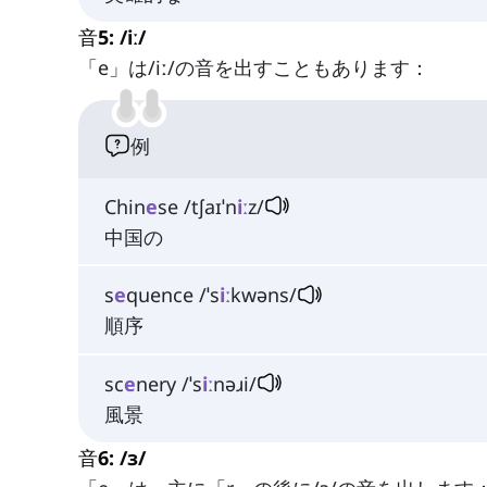
音5: /iː/
「e」は/iː/の音を出すこともあります：
例
Chin
e
se /tʃaɪˈn
iː
z/
中国の
s
e
quence /ˈs
iː
kwəns/
順序
sc
e
nery /ˈs
iː
nəɹi/
風景
音6: /ɜ/