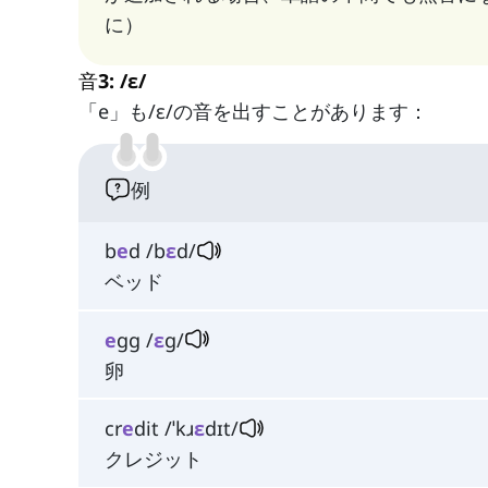
に）
音3: /ɛ/
「e」も/ɛ/の音を出すことがあります：
例
b
e
d /b
ɛ
d/
ベッド
e
gg /
ɛ
ɡ/
卵
cr
e
dit /ˈkɹ
ɛ
dɪt/
クレジット