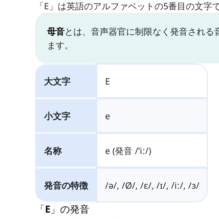
「E」は英語のアルファベットの5番目の文字
母音
とは、音声器官に制限なく発音される
ます。
大文字
E
小文字
e
名称
e (発音 /ˈiː/)
発音の特徴
/ə/, /Ø/, /ɛ/, /ɪ/, /iː/, /ɜ/
「E」の発音