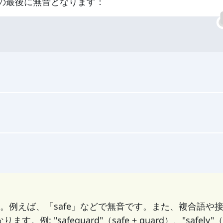
の最後に無音となります：
。例えば、「safe」などで無音です。また、複合語や
 "safeguard"（safe + guard）、"safely"