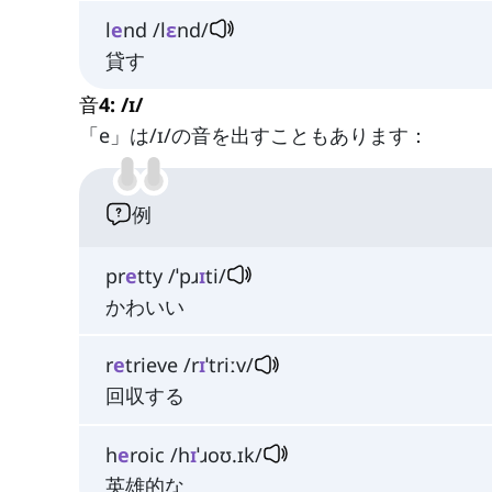
l
e
nd /l
ɛ
nd/
貸す
音4: /ɪ/
「e」は/ɪ/の音を出すこともあります：
例
pr
e
tty /ˈpɹ
ɪ
ti/
かわいい
r
e
trieve /r
ɪ
ˈtriːv/
回収する
h
e
roic /h
ɪ
ˈɹoʊ.ɪk/
英雄的な