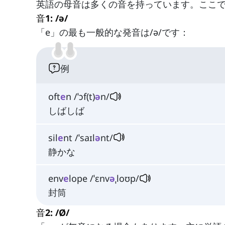
英語の母音は多くの音を持っています。ここ
音1: /ə/
「e」の最も一般的な発音は/ə/です：
例
oft
e
n /ˈɔf(t)
ə
n/
しばしば
sil
e
nt /ˈsaɪl
ə
nt/
静かな
env
e
lope /ˈɛnv
ə
ˌloʊp/
封筒
音2: /Ø/