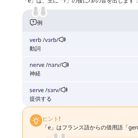
「e」は、主に「r」の後に/ɜ/の音を出します
例
v
e
rb /v
ɜ
rb/
動詞
n
e
rve /n
ɜ
rv/
神経
s
e
rve /s
ɜ
rv/
提供する
ヒント!
「e」はフランス語からの借用語「gen