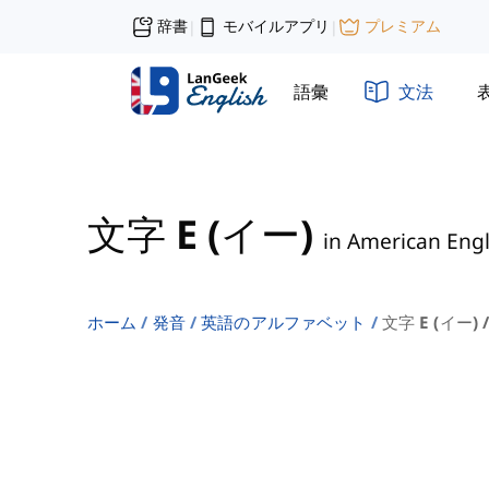
辞書
モバイルアプリ
プレミアム
|
|
語彙
文法
文字 E (イー)
in American Engl
ホーム
発音
英語のアルファベット
文字 E (イー) /