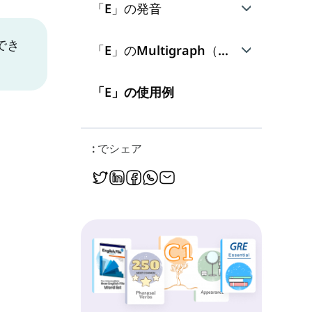
「E」の発音
でき
音1: /ə/
「E」のMultigraph（複合文字）
音2: /Ø/
ee
「E」の使用例
無音 -e
音3: /ɛ/
ea
: でシェア
音4: /ɪ/
ei
音5: /iː/
eo
音6: /ɜ/
eu
ew