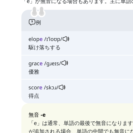
「e」が無音になる場合もあります。主に単語
例
elop
e
/ɪˈloʊp/
駆け落ちする
grac
e
/ɡɹeɪs/
優雅
scor
e
/skɔɹ/
得点
無音 -e
「e」は通常、単語の最後で無音になります
が追加される場合、単語の中間でも無音になります。例: