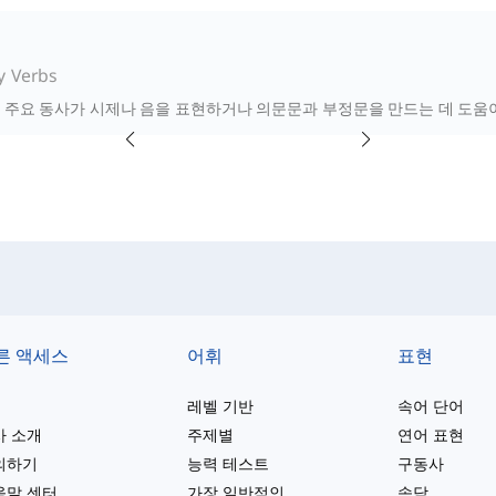
y Verbs
 주요 동사가 시제나 음을 표현하거나 의문문과 부정문을 만드는 데 도움이 
른 액세스
어휘
표현
레벨 기반
속어 단어
사 소개
주제별
연어 표현
의하기
능력 테스트
구동사
움말 센터
가장 일반적인
속담