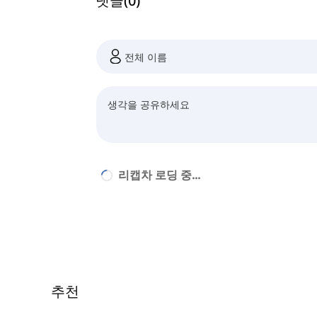
댓글
(
0
)
리캡차 로딩 중...
추천