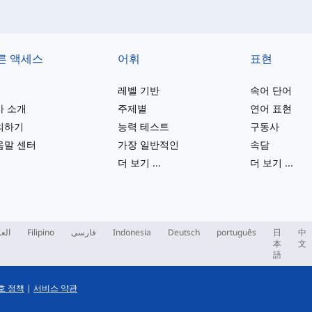
른 액세스
어휘
표현
레벨 기반
속어 단어
사 소개
주제별
연어 표현
의하기
능력 테스트
구동사
움말 센터
가장 일반적인
속담
더 보기
...
더 보기
...
العر
Filipino
فارسی
Indonesia
Deutsch
português
日
中
本
文
語
호 정책
|
서비스 약관