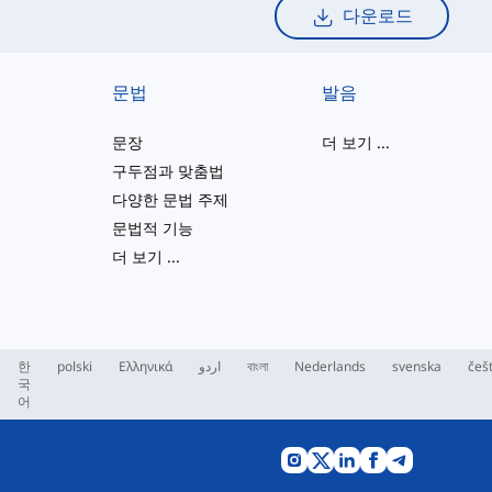
다운로드
문법
발음
문장
더 보기
...
구두점과 맞춤법
다양한 문법 주제
문법적 기능
더 보기
...
한
polski
Ελληνικά
اردو
বাংলা
Nederlands
svenska
češ
국
어