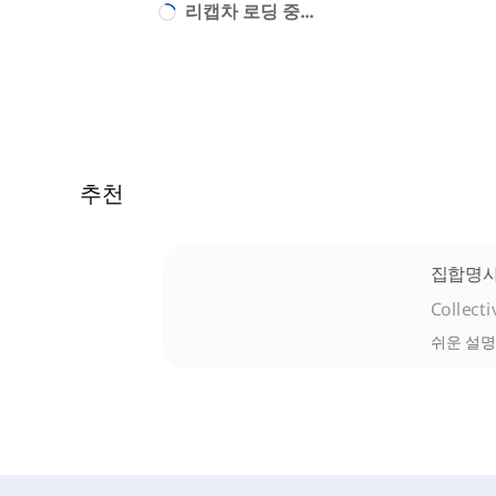
리캡차 로딩 중...
추천
집합명
Collect
쉬운 설명