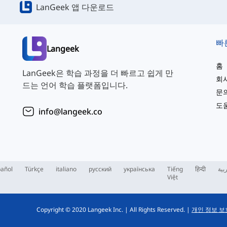
LanGeek 앱 다운로드
빠
Langeek
홈
LanGeek은 학습 과정을 더 빠르고 쉽게 만
회
드는 언어 학습 플랫폼입니다.
문
도
info@langeek.co
añol
Türkçe
italiano
русский
українська
Tiếng
हिन्दी
بية
Việt
Copyright © 2020 Langeek Inc.
|
All Rights Reserved.
|
개인 정보 보