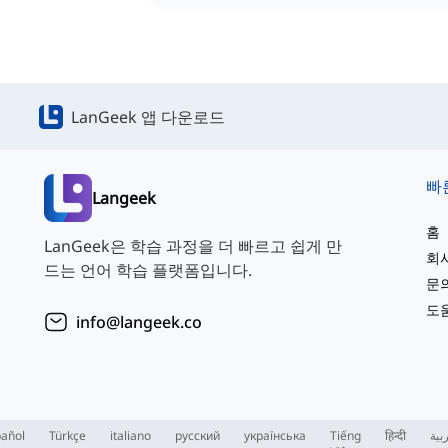
LanGeek 앱 다운로드
빠
Langeek
홈
LanGeek은 학습 과정을 더 빠르고 쉽게 만
회
드는 언어 학습 플랫폼입니다.
문
도
info@langeek.co
añol
Türkçe
italiano
русский
українська
Tiếng
हिन्दी
بية