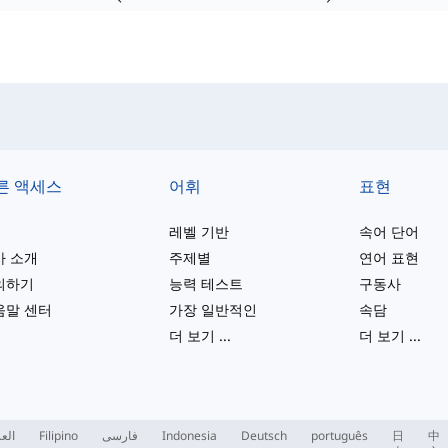
른 액세스
어휘
표현
레벨 기반
속어 단어
사 소개
주제별
연어 표현
의하기
능력 테스트
구동사
움말 센터
가장 일반적인
속담
더 보기
...
더 보기
...
العر
Filipino
فارسی
Indonesia
Deutsch
português
日
中