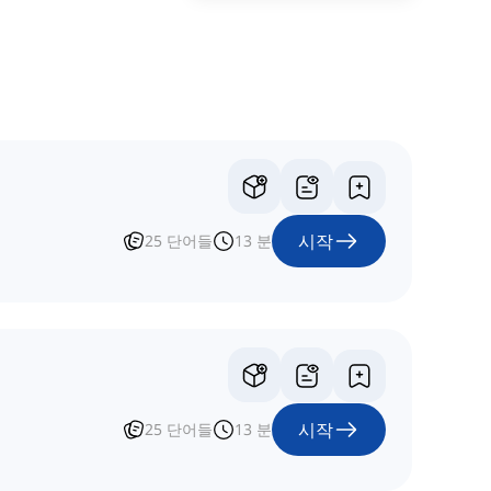
시작
25
단어들
13
분
시작
25
단어들
13
분