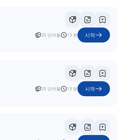
시작
25
단어들
13
분
시작
25
단어들
13
분