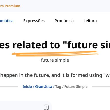
ura Premium
amática
Expressões
Pronúncia
Leitura
les related to "future s
future simple
 happen in the future, and it is formed using "wi
Início
Gramática
Tag
Future Simple