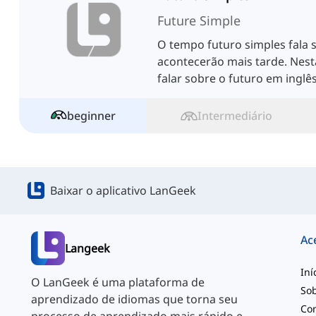
Future Simple
O tempo futuro simples fala 
acontecerão mais tarde. Nesta
falar sobre o futuro em inglês
beginner
Intermediário
Baixar o aplicativo LanGeek
Ac
Langeek
Iní
O LanGeek é uma plataforma de
So
aprendizado de idiomas que torna seu
Co