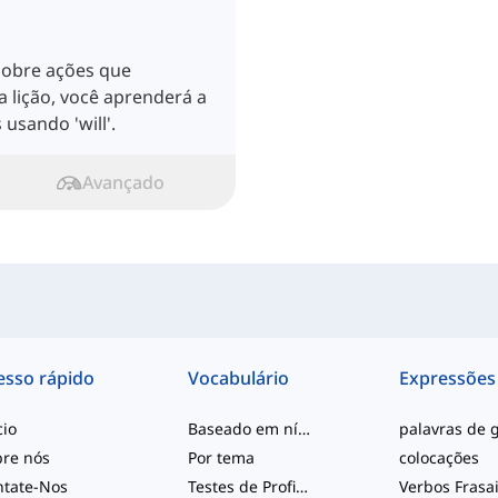
sobre ações que
 lição, você aprenderá a
 usando 'will'.
Avançado
esso rápido
Vocabulário
Expressões
cio
Baseado em nível
bre nós
Por tema
colocações
ntate-Nos
Testes de Proficiência
Verbos Frasa