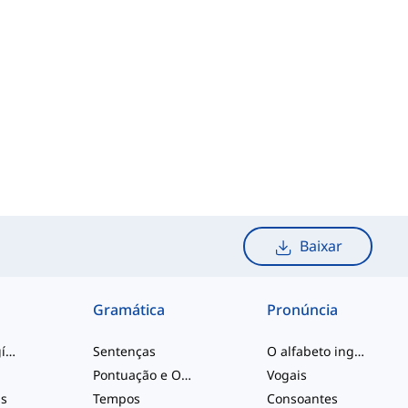
Baixar
Gramática
Pronúncia
palavras de gíria
Sentenças
O alfabeto inglês
Pontuação e Ortografia
Vogais
is
Tempos
Consoantes