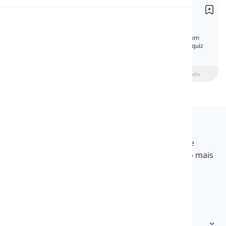
Formas de negação
Pronúncia
Negation
Aprenda as formas de negação em inglês com
explicações claras, exemplos práticos e um quiz
Leitura
de gramática.
beginner
Intermediário
Avançado
Langeek
O LanGeek é uma plataforma de aprendizado de
idiomas que torna seu processo de aprendizado mais
rápido e fácil.
info@langeek.co
Acesso rápido