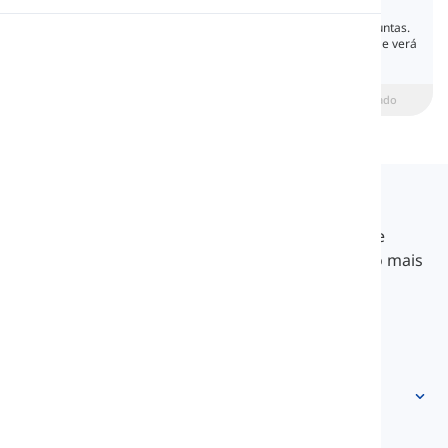
Questions
Em inglês, existem diferentes tipos de perguntas.
Pronúncia
Nesta lição, você os conhecerá brevemente e verá
alguns exemplos para cada tipo.
Leitura
beginner
Intermediário
Avançado
Langeek
O LanGeek é uma plataforma de aprendizado de
idiomas que torna seu processo de aprendizado mais
rápido e fácil.
info@langeek.co
Acesso rápido
Início