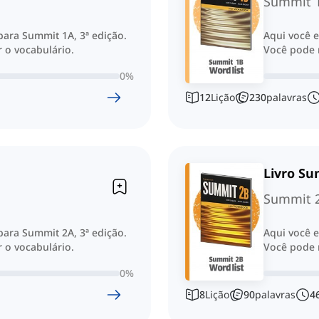
Summit 
 para Summit 1A, 3ª edição.
Aqui você e
 o vocabulário.
Você pode n
0
%
12
Lição
230
palavras
Livro S
Summit 
 para Summit 2A, 3ª edição.
Aqui você e
 o vocabulário.
Você pode n
0
%
8
Lição
90
palavras
4