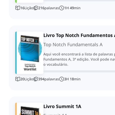
16
Lição
216
palavras
1
H
49
min
Livro Top Notch Fundamentos 
Top Notch Fundamentals A
Aqui você encontrará a lista de palavras
Fundamentos A, 3ª edição. Você pode nav
o vocabulário.
20
Lição
394
palavras
3
H
18
min
Livro Summit 1A