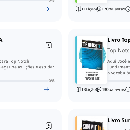
0
%
11
Lição
170
palavras
A
Livro T
Top Notc
 para Top Notch
Aqui você e
egar pelas lições e estudar
Fundamentos
o vocabulár
0
%
18
Lição
430
palavras
Livro S