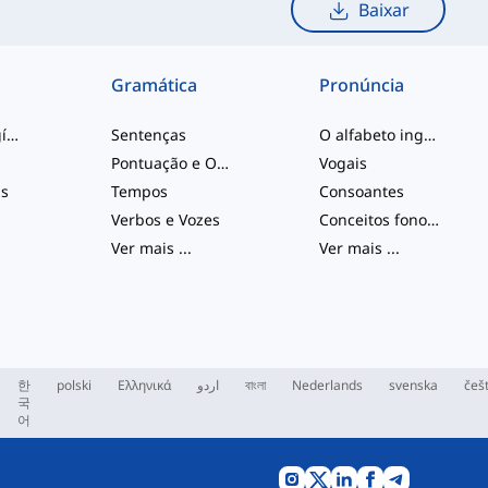
Baixar
Gramática
Pronúncia
palavras de gíria
Sentenças
O alfabeto inglês
Pontuação e Ortografia
Vogais
is
Tempos
Consoantes
Verbos e Vozes
Conceitos fonológicos
Ver mais
...
Ver mais
...
한
polski
Ελληνικά
اردو
বাংলা
Nederlands
svenska
češ
국
어