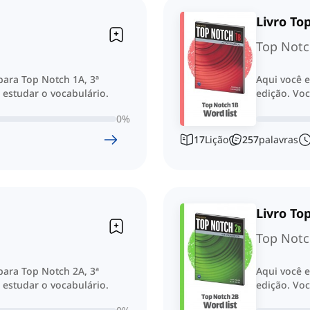
Livro To
Top Notc
 para Top Notch 1A, 3ª
Aqui você e
 estudar o vocabulário.
edição. Voc
0
%
17
Lição
257
palavras
Livro To
Top Notc
 para Top Notch 2A, 3ª
Aqui você e
 estudar o vocabulário.
edição. Voc