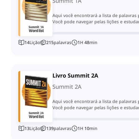
Summit 1A
Aqui você encontrará a lista de palavras
Você pode navegar pelas lições e estudar
14
Lição
215
palavras
1
H
48
min
Livro Summit 2A
Summit 2A
Aqui você encontrará a lista de palavras
Você pode navegar pelas lições e estudar
13
Lição
139
palavras
1
H
10
min