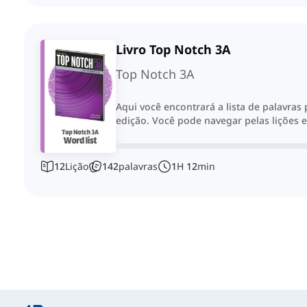
Livro Top Notch 3A
Top Notch 3A
Aqui você encontrará a lista de palavras
edição. Você pode navegar pelas lições e
12
Lição
142
palavras
1
H
12
min