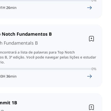
0
%
1
H
26
min
op Notch Fundamentos B
h Fundamentals B
ncontrará a lista de palavras para Top Notch
 B, 3ª edição. Você pode navegar pelas lições e estudar
io.
0
%
3
H
36
min
ummit 1B