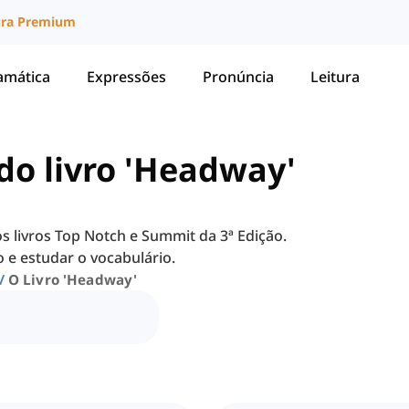
ura Premium
amática
Expressões
Pronúncia
Leitura
 do livro 'Headway'
os livros Top Notch e Summit da 3ª Edição.
o e estudar o vocabulário.
O Livro 'headway'