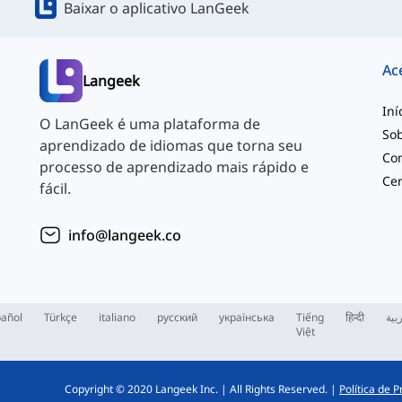
Baixar o aplicativo LanGeek
Ac
Langeek
Iní
O LanGeek é uma plataforma de
So
aprendizado de idiomas que torna seu
Co
processo de aprendizado mais rápido e
Cen
fácil.
info@langeek.co
añol
Türkçe
italiano
русский
українська
Tiếng
हिन्दी
بية
Việt
Copyright © 2020 Langeek Inc.
|
All Rights Reserved.
|
Política de 