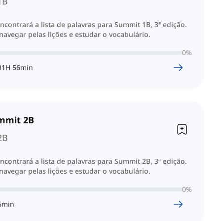
1B
ncontrará a lista de palavras para Summit 1B, 3ª edição.
avegar pelas lições e estudar o vocabulário.
0
%
1
H
56
min
ummit 2B
2B
ncontrará a lista de palavras para Summit 2B, 3ª edição.
avegar pelas lições e estudar o vocabulário.
0
%
6
min