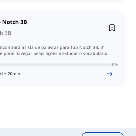
p Notch 3B
h 3B
ncontrará a lista de palavras para Top Notch 3B, 3ª
ê pode navegar pelas lições e estudar o vocabulário.
0
%
1
H
20
min