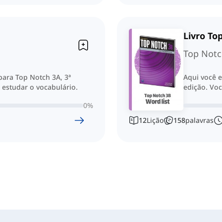
Livro To
Top Notc
 para Top Notch 3A, 3ª
Aqui você e
 estudar o vocabulário.
edição. Voc
0
%
12
Lição
158
palavras