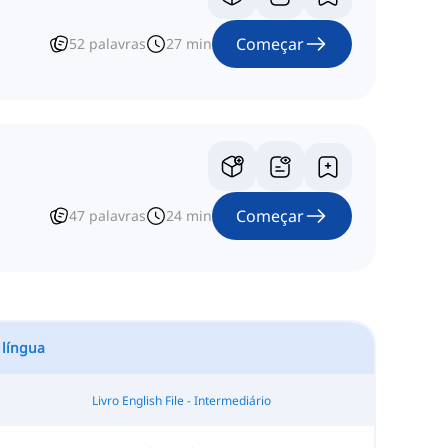
Começar
52
palavras
27
min
Começar
47
palavras
24
min
 língua
Livro English File - Intermediário