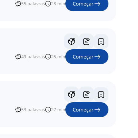
Começar
55
palavras
28
min
Começar
49
palavras
25
min
Começar
53
palavras
27
min