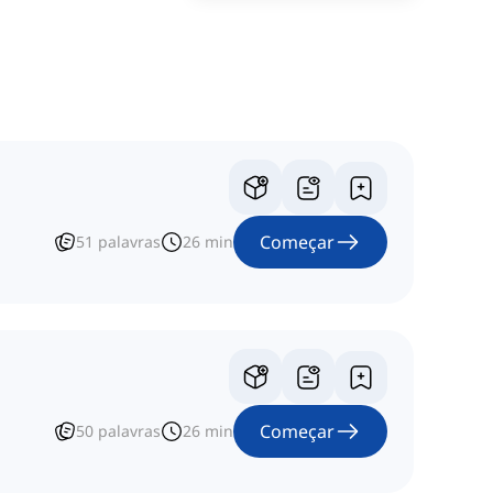
Começar
51
palavras
26
min
Começar
50
palavras
26
min