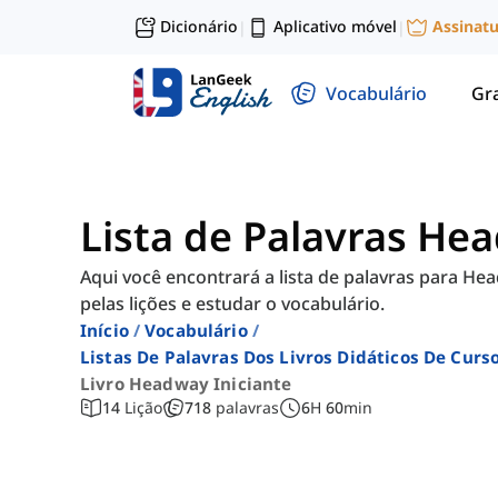
Dicionário
Aplicativo móvel
Assinat
|
|
Vocabulário
Gr
Lista de Palavras He
Aqui você encontrará a lista de palavras para He
pelas lições e estudar o vocabulário.
Início
Vocabulário
Listas De Palavras Dos Livros Didáticos De Cur
Livro Headway Iniciante
14
Lição
718
palavras
6
H
60
min