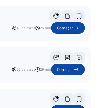
Começar
48
palavras
25
min
Começar
56
palavras
29
min