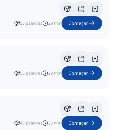
Começar
56
palavras
29
min
Começar
56
palavras
29
min
Começar
48
palavras
25
min