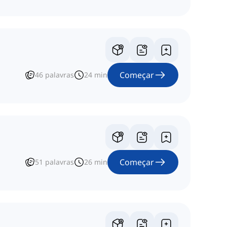
Começar
46
palavras
24
min
Começar
51
palavras
26
min