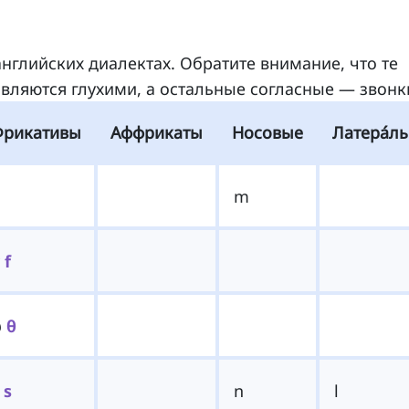
нглийских диалектах. Обратите внимание, что те
вляются глухими, а остальные согласные — звонк
Фрикативы
Аффрикаты
Носовые
Латера́л
m
v
f
ð
θ
z
s
n
l