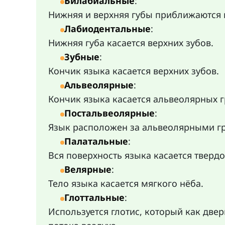
Билабиальные
:
Нижняя и верхняя губы приближаются и
Лабиодентальные
:
Нижняя губа касается верхних зубов.
Зубные
:
Кончик языка касается верхних зубов.
Альвеолярные
:
Кончик языка касается альвеолярных г
Постальвеолярные
:
Язык расположен за альвеолярными гре
Палатальные
:
Вся поверхность языка касается твердо
Велярные
:
Тело языка касается мягкого нёба.
Глоттальные
:
Используется глотис, который как дв