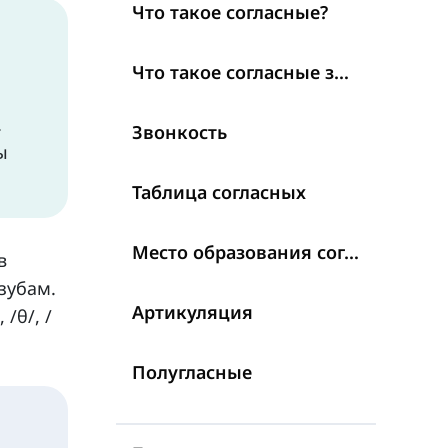
Что такое согласные?
Что такое согласные звуки?
.
Звонкость
ы
Таблица согласных
Место образования согласных
в
зубам.
Артикуляция
 /θ/, /
Полугласные