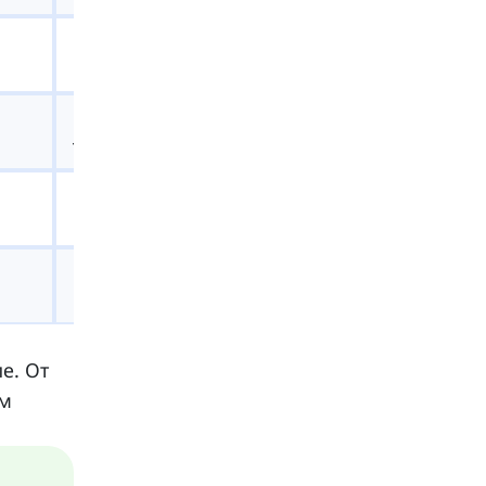
j
w
е. От
ом