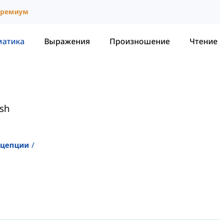
ремиум
матика
Выражения
Произношение
Чтение
ish
нцепции