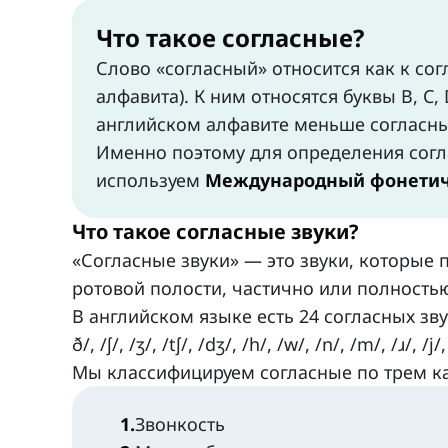
Что такое согласные?
Слово «согласный» относится как к сог
алфавита). К ним относятся буквы B, C, D, F,
английском алфавите меньше согласных
Именно поэтому для определения согла
используем
Международный фонетич
Что такое согласные звуки?
«Согласные звуки» — это звуки, которые 
ротовой полости, частично или полностью
В английском языке есть 24 согласных звука. Это
ð/, /ʃ/, /ʒ/, /tʃ/, /dʒ/, /h/, /w/, /n/, /m/, /ɹ/, /j/,
Мы классифицируем согласные по трем к
1
.
Звонкость