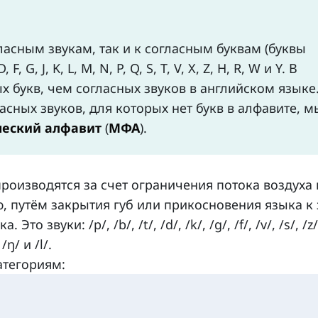
ласным звукам, так и к согласным буквам (буквы
 G, J, K, L, M, N, P, Q, S, T, V, X, Z, H, R, W и Y. В
 букв, чем согласных звуков в английском языке
сных звуков, для которых нет букв в алфавите, м
еский алфавит
(
МФА
).
производятся за счет ограничения потока воздуха 
, путём закрытия губ или прикосновения языка к 
 звуки: /p/, /b/, /t/, /d/, /k/, /g/, /f/, /v/, /s/, /z/,
 /ŋ/ и /l/.
атегориям: