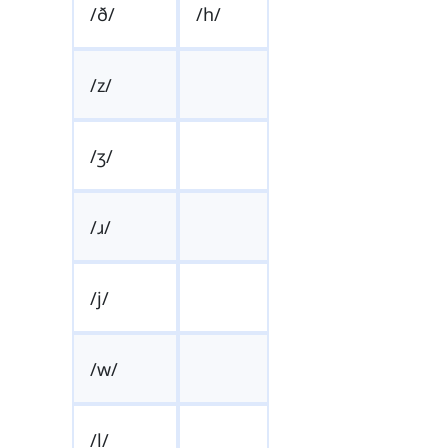
/ð/
/h/
/z/
/ʒ/
/ɹ/
/j/
/w/
/l/