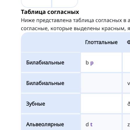
Таблица согласных
Ниже представлена таблица согласных в а
согласные, которые выделены красным, я
Глоттальные
Билабиальные
b
p
Билабиальные
Зубные
Альвеолярные
d
t