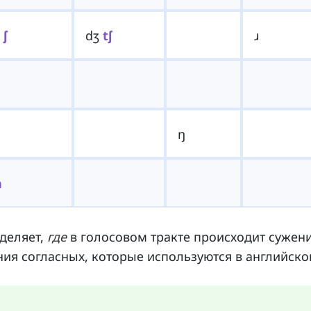
ʒ
ʃ
dʒ
tʃ
ɹ
ŋ
h
деляет,
где
в голосовом тракте происходит сужени
ния согласных, которые используются в английск