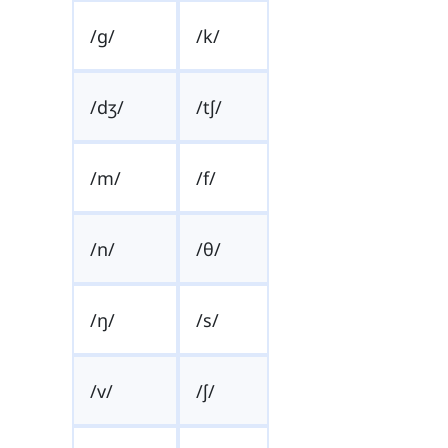
/g/
/k/
/dʒ/
/tʃ/
/m/
/f/
/n/
/θ/
/ŋ/
/s/
/v/
/ʃ/