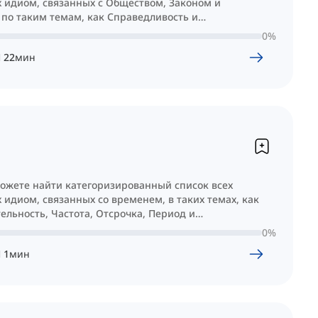
 идиом, связанных с Обществом, Законом и
по таким темам, как Справедливость и
ливость и Политические Проблемы.
0
%
Ч
22
мин
можете найти категоризированный список всех
 идиом, связанных со временем, в таких темах, как
льность, Частота, Отсрочка, Период и
ельность.
0
%
Ч
1
мин