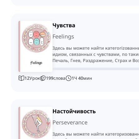
Чувства
Feelings
Здесь вы можете найти категorizованн
идиом, связанных с чувствами, по таки
Печаль, Гнев, Раздражение, Страх и В
12
Урок
199
слова
1
Ч
40
мин
Настойчивость
Perseverance
Здесь вы можете найти категоризован