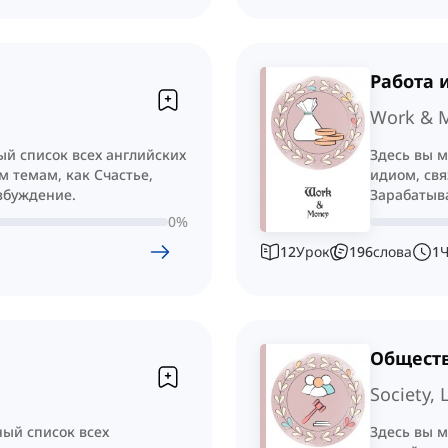
Работа 
Work & 
ый список всех английских
Здесь вы м
м темам, как Счастье,
идиом, свя
озбуждение.
Зарабатыва
Экономия.
0
%
12
Урок
196
слова
1
Обществ
Society, 
ный список всех
Здесь вы м