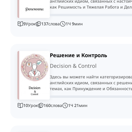
английских идиом, связанных с настой
как Решимость и Тяжелая Работа и Дел
Можешь.
9
Урок
137
слова
1
Ч
9
мин
Решение и Контроль
Decision & Control
Здесь вы можете найти категоризиров
английских идиом, связанных с решени
темах, как Принуждение и Обязанност
Повиновение.
10
Урок
160
слова
1
Ч
21
мин