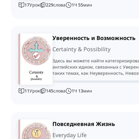
17
Урок
229
слова
1
Ч
55
мин
Уверенность и Возможность
Certainty & Possibility
Здесь вы можете найти категоризиров
английских идиом, связанных с Увере
таких темах, как Неуверенность, Нево
11
Урок
145
слова
1
Ч
13
мин
Повседневная Жизнь
Everyday Life