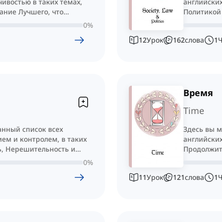
чивостью в таких темах,
английских
ание Лучшего, что
Политикой 
Несправед
0
%
12
Урок
162
слова
1
Время
Time
анный список всех
Здесь вы 
ем и контролем, в таких
английских
ь, Нерешительность и
Продолжите
Продолжит
0
%
11
Урок
121
слова
1