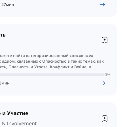
Ч
27
мин
ть
можете найти категоризированный список всех
 идиом, связанных с Опасностью в таких темах, как
ть, Опасность и Угроза, Конфликт и Война, и
0
%
8
мин
 и Участие
e & Involvement