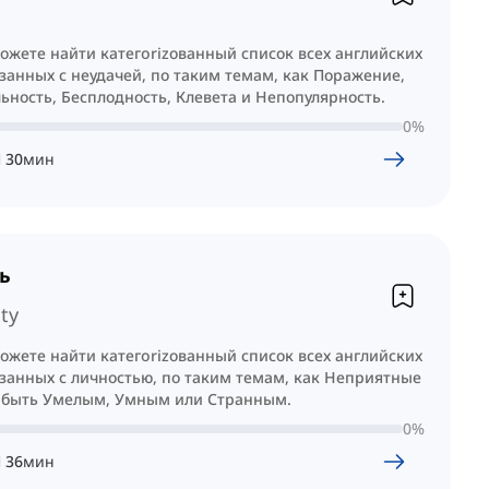
ожете найти категorizованный список всех английских
занных с неудачей, по таким темам, как Поражение,
ьность, Бесплодность, Клевета и Непопулярность.
0
%
Ч
30
мин
ь
ty
ожете найти категorizованный список всех английских
занных с личностью, по таким темам, как Неприятные
 быть Умелым, Умным или Странным.
0
%
Ч
36
мин