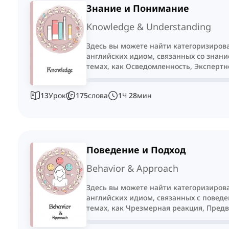
Знание и Понимание
Knowledge & Understanding
Здесь вы можете найти категоризиров
английских идиом, связанных со знани
темах, как Осведомленность, Экспертн
Забвение.
13
Урок
175
слова
1
Ч
28
мин
Поведение и Подход
Behavior & Approach
Здесь вы можете найти категоризиров
английских идиом, связанных с поведе
темах, как Чрезмерная реакция, Пред
Сюрприз.