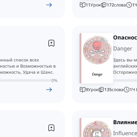
11
Урок
172
слова
1
Опаснос
Danger
анный список всех
Здесь вы 
нностью и Возможностью в
английских
зможность, Удача и Шанс.
Осторожнос
Насилие.
0
%
9
Урок
135
слова
1
Ч
Влияние
Influenc