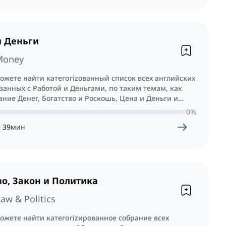
и Деньги
Money
ожете найти категorizованный список всех английских
занных с Работой и Деньгами, по таким темам, как
ние Денег, Богатство и Роскошь, Цена и Деньги и
0
%
Ч
39
мин
о, Закон и Политика
Law & Politics
ожете найти категorizированное собрание всех