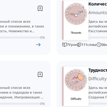
Количес
Amounts
анный список всех
Здесь вы 
ем и пониманием, в таких
английских
ость, Невежество и
Расстояние
0
%
7
Урок
111
слова
56
Труднос
Difficulty
анный список всех
Здесь вы 
нием и подходом в таких
английских
видение, Импровизация и
Создание 
Облегчени
0
%