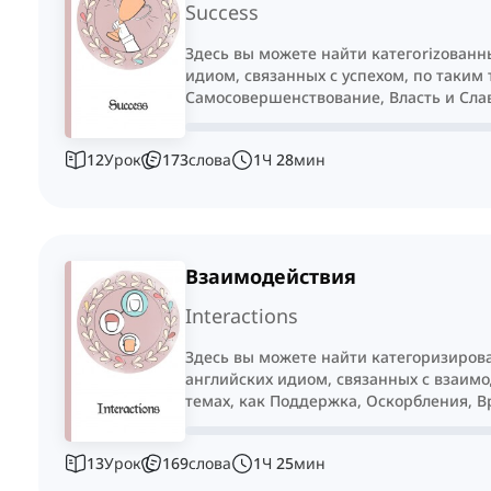
Success
Здесь вы можете найти категorizованн
идиом, связанных с успехом, по таким 
Самосовершенствование, Власть и Сла
12
Урок
173
слова
1
Ч
28
мин
Взаимодействия
Interactions
Здесь вы можете найти категоризиров
английских идиом, связанных с взаимо
темах, как Поддержка, Оскорбления, 
Шутки.
13
Урок
169
слова
1
Ч
25
мин