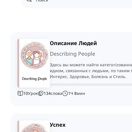
Описание Людей
Describing People
Здесь вы можете найти категorizованн
идиом, связанных с людьми, по таким т
Интерес, Здоровье, Болезнь и Стиль.
10
Урок
134
слова
1
Ч
8
мин
Успех