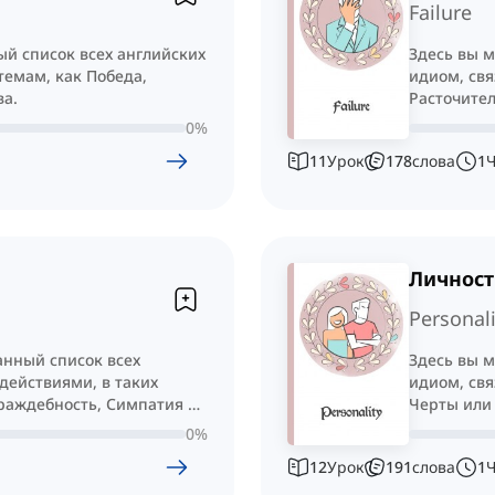
Failure
ый список всех английских
Здесь вы м
темам, как Победа,
идиом, свя
ва.
Расточител
0
%
11
Урок
178
слова
1
Личност
Personali
анный список всех
Здесь вы м
действиями, в таких
идиом, свя
Враждебность, Симпатия и
Черты или
0
%
12
Урок
191
слова
1