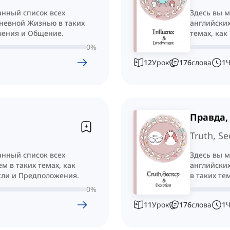
анный список всех
Здесь вы 
дневной Жизнью в таких
английских
ечения и Общение.
темах, как
0
%
12
Урок
176
слова
1
Правда,
Truth, Se
анный список всех
Здесь вы 
м в таких темах, как
английски
сли и Предположения.
в таких те
0
%
11
Урок
176
слова
1