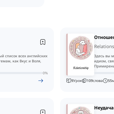
Отноше
Relation
ый список всех английских
Здесь вы м
емам, как Вкус и Воля,
идиом, свя
Примирени
0
%
9
Урок
109
слова
55
Неудача