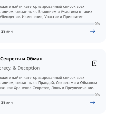
можете найти категоризированный список всех
 идиом, связанных с Влиянием и Участием в таких
 Убеждение, Изменение, Участие и Приоритет.
0
%
Ч
29
мин
 Секреты и Обман
crecy, & Deception
можете найти категоризированный список всех
х идиом, связанных с Правдой, Секретами и Обманом
мах, как Хранение Секретов, Ложь и Преувеличение.
0
%
Ч
29
мин