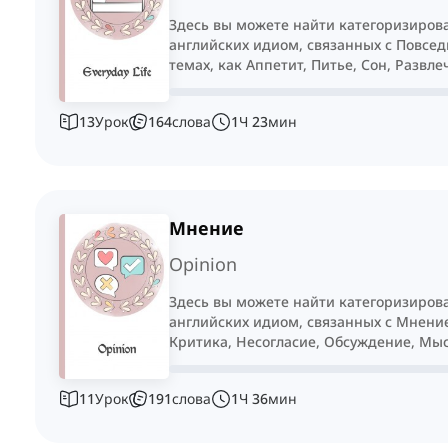
Здесь вы можете найти категоризиров
английских идиом, связанных с Повсе
темах, как Аппетит, Питье, Сон, Развл
13
Урок
164
слова
1
Ч
23
мин
Мнение
Opinion
Здесь вы можете найти категоризиров
английских идиом, связанных с Мнение
Критика, Несогласие, Обсуждение, Мы
11
Урок
191
слова
1
Ч
36
мин