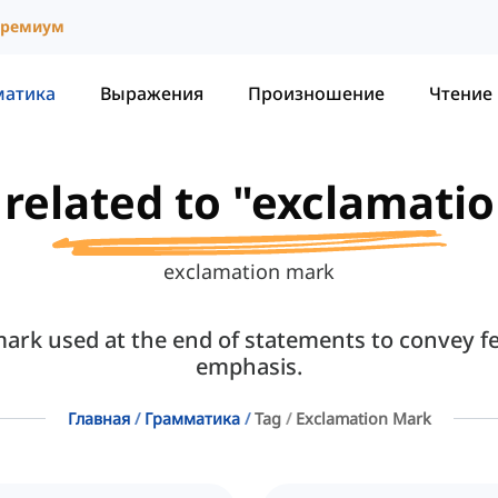
ремиум
матика
Выражения
Произношение
Чтение
s related to "exclamati
exclamation mark
rk used at the end of statements to convey fee
emphasis.
Главная
Грамматика
Tag
Exclamation Mark