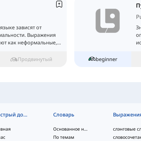
П
P
языке зависят от
З
мальности. Выражения
о
ают как неформальные,
и
едуйте уроку, чтобы
п
Продвинутый
beginner
Быстрый доступ
Словарь
Выражени
авная
Основанное на уровне
нас
По темам