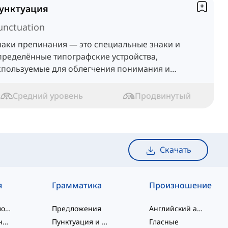
унктуация
unctuation
наки препинания — это специальные знаки и
пределённые типографские устройства,
спользуемые для облегчения понимания и
равильного чтения текстов.
Средний уровень
Продвинутый
Скачать
я
Грамматика
Произношение
слэнговые слова
Предложения
Английский алфавит
словосочетания
Пунктуация и Орфография
Гласные