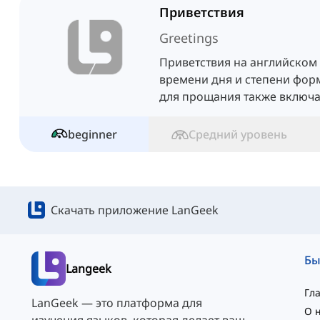
Приветствия
Greetings
Приветствия на английском 
времени дня и степени фор
для прощания также включ
так и формальные формы. Сл
узнать больше.
beginner
Средний уровень
Скачать приложение LanGeek
Langeek
Гл
LanGeek — это платформа для
О 