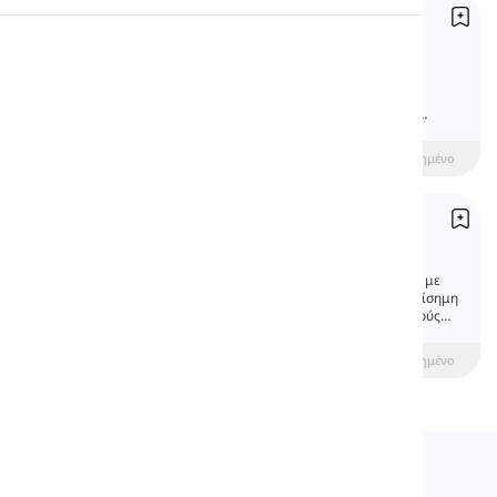
Στίξης
Προφορά
Punctuation
Τα σημεία στίξης είναι ειδικά σύμβολα και
ορισμένες τυπογραφικές συσκευές που
Ανάγνωση
χρησιμοποιούνται για να διευκολύνουν την
κατανόηση και την ορθή ανάγνωση των κειμένων.
beginner
Ενδιάμεσος
Προχωρημένο
Χαιρετισμοί
Greetings
Οι αγγλικοί χαιρετισμοί διαφέρουν ανάλογα με
την ώρα της ημέρας και την επίσημη ή ανεπίσημη
κατάσταση. Οι εκφράσεις για αποχαιρετισμούς
περιλαμβάνουν επίσης ανεπίσημες και επίσημες
μορφές. Ακολουθήστε το μάθημα για να μάθετε
beginner
Ενδιάμεσος
Προχωρημένο
περισσότερα.
Langeek