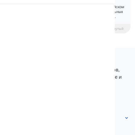
Фразовые глаголы используются в английском
Произношение
языке очень часто, особенно в неформальных
ситуациях. Фразовые глаголы состоят из
глагола и предлога или частицы.
Чтение
beginner
Средний уровень
Продвинутый
Langeek
LanGeek — это платформа для изучения языков,
которая делает ваш процесс обучения быстрее и
легче.
info@langeek.co
Быстрый доступ
Главная