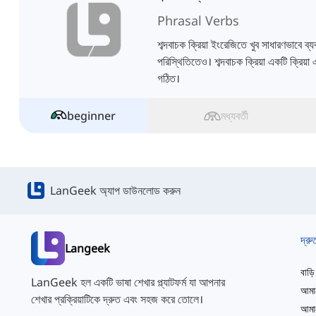
Phrasal Verbs
শব্দবাচক ক্রিয়া ইংরেজিতে খুব সাধারণভাবে ব্য
পরিস্থিতিতেও। শব্দবাচক ক্রিয়া একটি ক্রিয়া
গঠিত।
beginner
মধ্যবর্তী
LanGeek অ্যাপ ডাউনলোড করুন
দ্রু
Langeek
বাড়ি
LanGeek হল একটি ভাষা শেখার প্ল্যাটফর্ম যা আপনার
আমাদ
শেখার প্রক্রিয়াটিকে দ্রুত এবং সহজ করে তোলে।