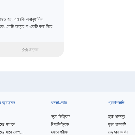
বহৃত হয়, এমনকি অনানুষ্ঠানিক
 এবং একটি অব্যয় বা একটি কণা নিয়ে
উন্নত
ত অ্যাক্সেস
শব্দভাণ্ডার
প্রকাশভঙ্গি
স্তর ভিত্তিক
স্ল্যাং শব্দসমূহ
ের সম্পর্কে
বিষয়ভিত্তিক
যুগল শব্দসমষ্টি
আমাদের সাথে যোগাযোগ করুন
দক্ষতা পরীক্ষা
ফ্রেজাল ভার্বস