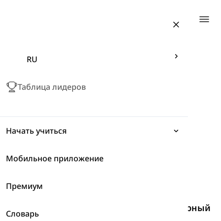
Togg
RU
Таблица лидеров
Начать учиться
Мобильное приложение
Выражения
Премиум
Грамматика
Категоризированный Основной Словарный
Словарь
Словарь