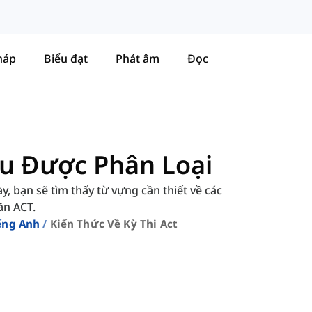
háp
Biểu đạt
Phát âm
Đọc
ếu Được Phân Loại
 bạn sẽ tìm thấy từ vựng cần thiết về các
ăn ACT.
ếng Anh
Kiến Thức Về Kỳ Thi Act