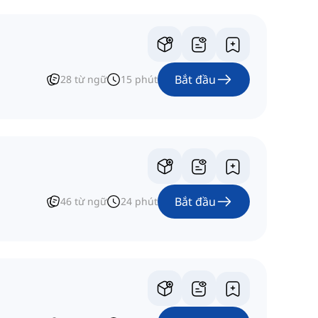
Bắt đầu
28
từ ngữ
15
phút
Bắt đầu
46
từ ngữ
24
phút