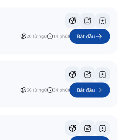
Bắt đầu
26
từ ngữ
14
phút
Bắt đầu
66
từ ngữ
34
phút