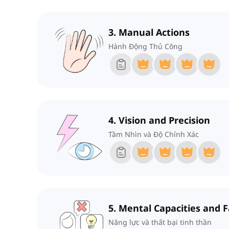
3. Manual Actions
Hành Động Thủ Công
4. Vision and Precision
Tầm Nhìn và Độ Chính Xác
5. Mental Capacities and F
Năng lực và thất bại tinh thần