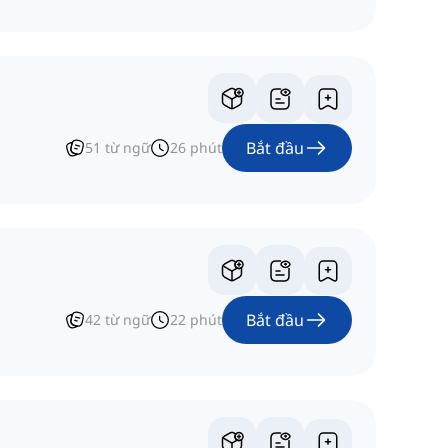
Bắt đầu
51
từ ngữ
26
phút
Bắt đầu
42
từ ngữ
22
phút