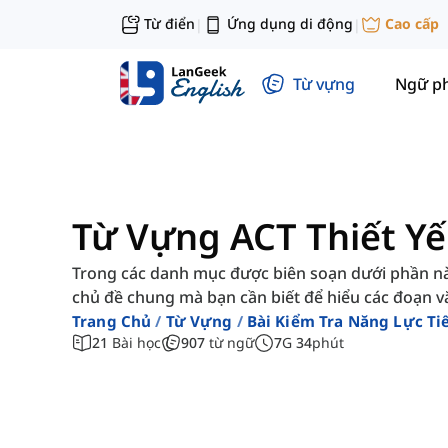
Từ điển
Ứng dụng di động
Cao cấp
|
|
Từ vựng
Ngữ p
Từ Vựng ACT Thiết Y
Trong các danh mục được biên soạn dưới phần này,
chủ đề chung mà bạn cần biết để hiểu các đoạn v
Trang Chủ
Từ Vựng
Bài Kiểm Tra Năng Lực Ti
21
Bài học
907
từ ngữ
7
G
34
phút