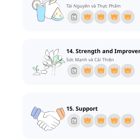
Tài Nguyên và Thực Phẩm
14. Strength and Improv
Sức Mạnh và Cải Thiện
15. Support