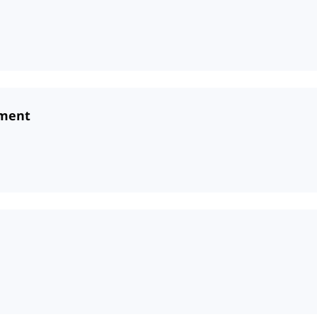
ement