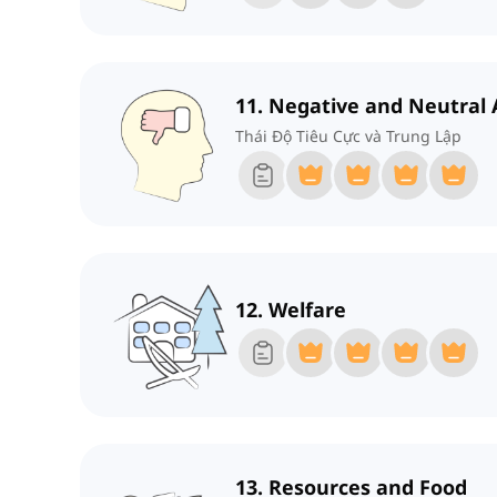
11. Negative and Neutral 
Thái Độ Tiêu Cực và Trung Lập
12. Welfare
13. Resources and Food