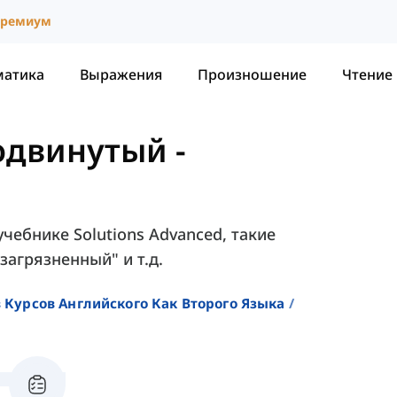
ремиум
матика
Выражения
Произношение
Чтение
родвинутый
-
 учебнике Solutions Advanced, такие
загрязненный" и т.д.
 Курсов Английского Как Второго Языка