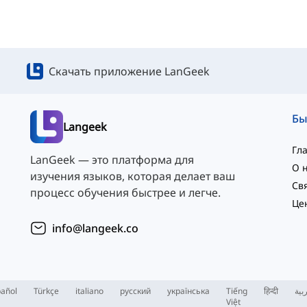
Скачать приложение LanGeek
Langeek
Гл
LanGeek — это платформа для
О 
изучения языков, которая делает ваш
процесс обучения быстрее и легче.
Це
info@langeek.co
añol
Türkçe
italiano
русский
українська
Tiếng
हिन्दी
بية
Việt