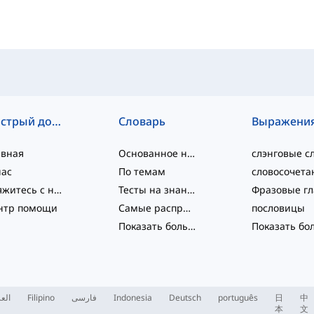
Быстрый доступ
Словарь
Выражени
авная
Основанное на уровне
нас
По темам
Свяжитесь с нами
Тесты на знание языка
нтр помощи
Самые распространённые
пословицы
Показать больше
...
العر
Filipino
فارسی
Indonesia
Deutsch
português
日
中
本
文