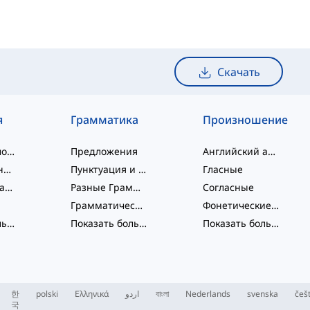
Скачать
я
Грамматика
Произношение
слэнговые слова
Предложения
Английский алфавит
словосочетания
Пунктуация и Орфография
Гласные
Фразовые глаголы
Разные Грамматические Темы
Согласные
Грамматические Функции
Фонетические концепции
Показать больше
...
Показать больше
...
Показать больше
...
한
polski
Ελληνικά
اردو
বাংলা
Nederlands
svenska
češ
국