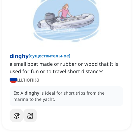
dinghy
[
существительное
]
a small boat made of rubber or wood that It is
used for fun or to travel short distances
шлюпка
Ex:
A
dinghy
is ideal for short trips from the
marina to the yacht.