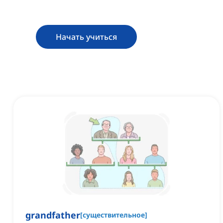
Начать учиться
grandfather
[
существительное
]