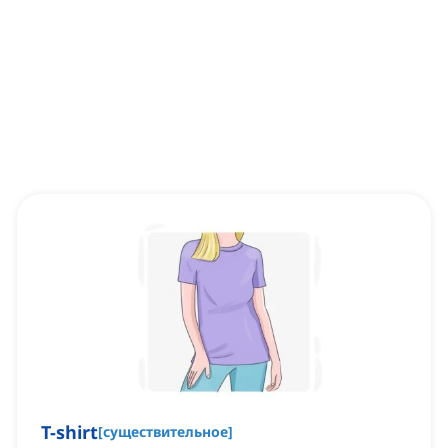
T-shirt
[
существительное
]