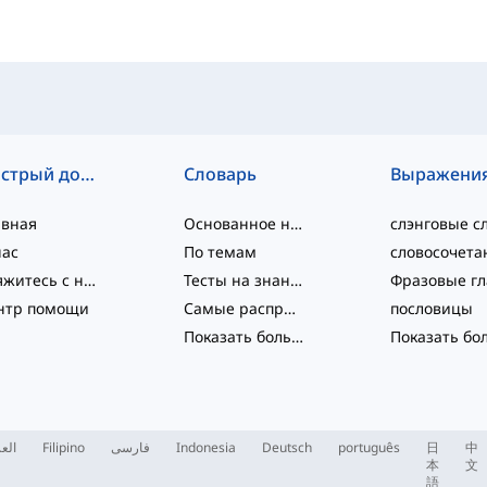
Быстрый доступ
Словарь
Выражени
авная
Основанное на уровне
нас
По темам
Свяжитесь с нами
Тесты на знание языка
нтр помощи
Самые распространённые
пословицы
Показать больше
...
العر
Filipino
فارسی
Indonesia
Deutsch
português
日
中
本
文
語