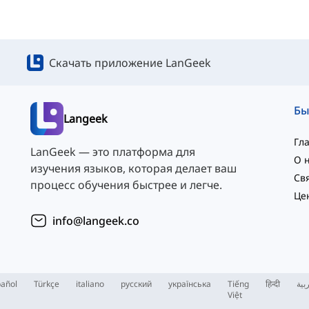
Скачать приложение LanGeek
Langeek
Гл
LanGeek — это платформа для
О 
изучения языков, которая делает ваш
процесс обучения быстрее и легче.
Це
info@langeek.co
añol
Türkçe
italiano
русский
українська
Tiếng
हिन्दी
بية
Việt