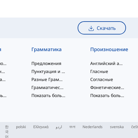
Скачать
я
Грамматика
Произношение
слэнговые слова
Предложения
Английский алфавит
словосочетания
Пунктуация и Орфография
Гласные
Фразовые глаголы
Разные Грамматические Темы
Согласные
Грамматические Функции
Фонетические концепции
Показать больше
...
Показать больше
...
Показать больше
...
한
polski
Ελληνικά
اردو
বাংলা
Nederlands
svenska
češ
국
어