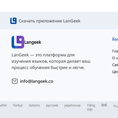
Скачать приложение LanGeek
Langeek
Гл
LanGeek — это платформа для
О 
изучения языков, которая делает ваш
процесс обучения быстрее и легче.
Це
info@langeek.co
añol
Türkçe
italiano
русский
українська
Tiếng
हिन्दी
بية
Việt