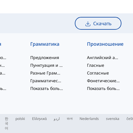
Скачать
я
Грамматика
Произношение
слэнговые слова
Предложения
Английский алфавит
словосочетания
Пунктуация и Орфография
Гласные
Фразовые глаголы
Разные Грамматические Темы
Согласные
Грамматические Функции
Фонетические концепции
Показать больше
...
Показать больше
...
Показать больше
...
한
polski
Ελληνικά
اردو
বাংলা
Nederlands
svenska
češ
국
어