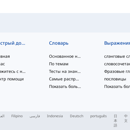
Быстрый доступ
Словарь
Выражени
авная
Основанное на уровне
нас
По темам
Свяжитесь с нами
Тесты на знание языка
нтр помощи
Самые распространённые
пословицы
Показать больше
...
العر
Filipino
فارسی
Indonesia
Deutsch
português
日
中
本
文
語