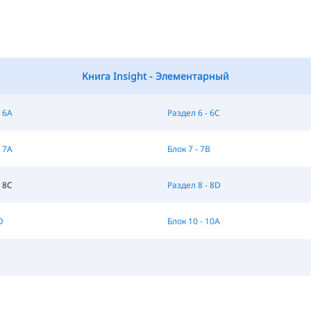
Книга Insight - Элементарный
 6A
Раздел 6 - 6C
 7A
Блок 7 - 7B
 8C
Раздел 8 - 8D
D
Блок 10 - 10A