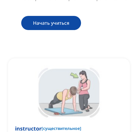
Начать учиться
instructor
[
существительное
]