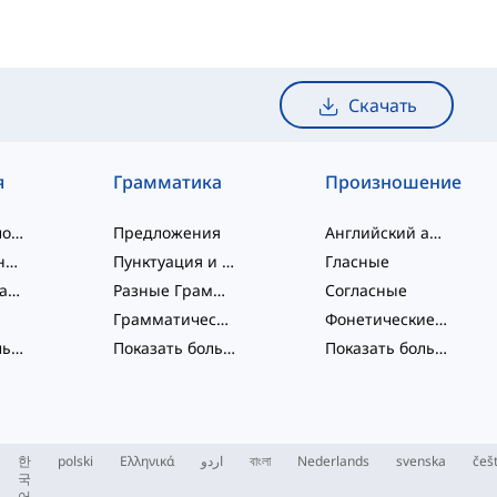
Скачать
я
Грамматика
Произношение
слэнговые слова
Предложения
Английский алфавит
словосочетания
Пунктуация и Орфография
Гласные
Фразовые глаголы
Разные Грамматические Темы
Согласные
Грамматические Функции
Фонетические концепции
Показать больше
...
Показать больше
...
Показать больше
...
한
polski
Ελληνικά
اردو
বাংলা
Nederlands
svenska
češ
국
어