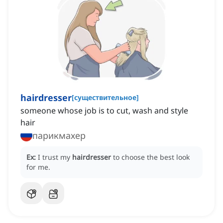
hairdresser
[
существительное
]
someone ‌whose job is to cut, wash and style
hair
парикмахер
Ex:
I trust my
hairdresser
to choose the best look
for me.