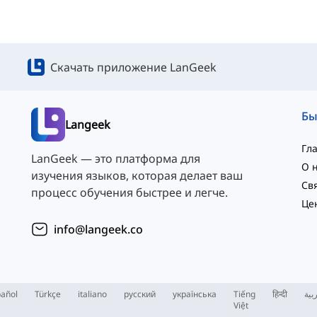
Скачать приложение LanGeek
Langeek
Гл
LanGeek — это платформа для
О 
изучения языков, которая делает ваш
процесс обучения быстрее и легче.
Це
info@langeek.co
añol
Türkçe
italiano
русский
українська
Tiếng
हिन्दी
بية
Việt