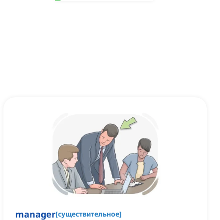
manager
[
существительное
]