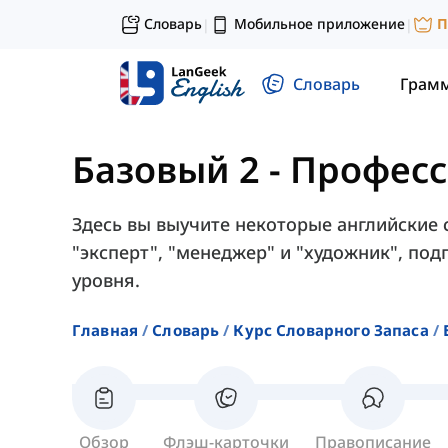
Словарь
Мобильное приложение
П
|
|
Словарь
Грам
Базовый 2
-
Профес
Здесь вы выучите некоторые английские с
"эксперт", "менеджер" и "художник", по
уровня.
Главная
Словарь
Курс Словарного Запаса
Обзор
Флэш-карточки
Правописание