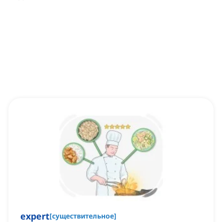
expert
[
существительное
]