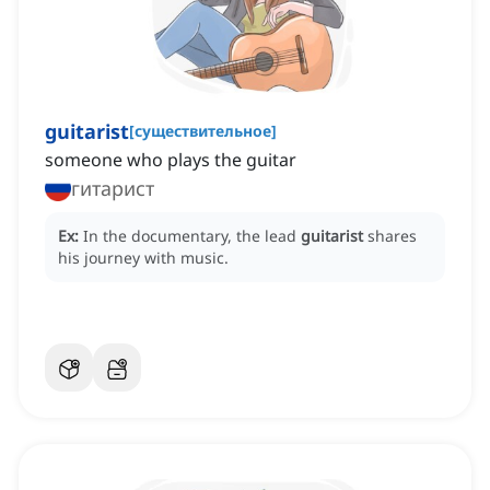
guitarist
[
существительное
]
someone who plays the guitar
гитарист
Ex:
In the documentary, the lead
guitarist
shares
his journey with music.