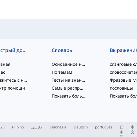
Быстрый доступ
Словарь
Выражени
авная
Основанное на уровне
нас
По темам
Свяжитесь с нами
Тесты на знание языка
нтр помощи
Самые распространённые
пословицы
Показать больше
...
العر
Filipino
فارسی
Indonesia
Deutsch
português
日
中
本
文
語