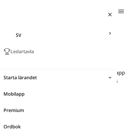
Togg
SV
Ledartavla
Ladda ner
LanGeek
Mobilapp
Genom att ladda ner vår Android- eller IOS-app
Starta lärandet
har du alltid tillgång till Langeek och dess
funktioner.
Mobilapp
Uttryck
Google Play
Premium
Grammatik
4.7
+500k
App Store
Ordbok
Ordförråd
4.9
+200k