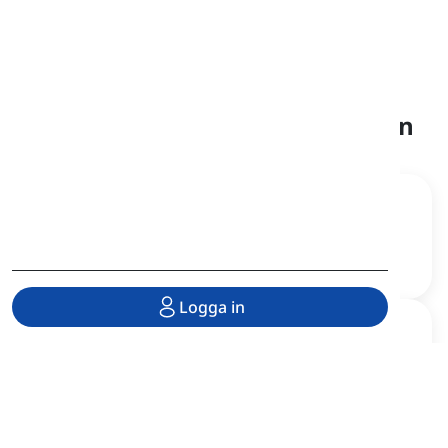
Huvudavsnitten i applikationen
Ordförråd
Idiom
Ordförrådslektioner från olika
Kategoriserade idiom och
böcker och nivåer
uttryck
Logga in
Grammatik
Uttal
En komplett
grammatikssamling som är
Här kan du studera
samlad för olika nivåer
uttalslektioner