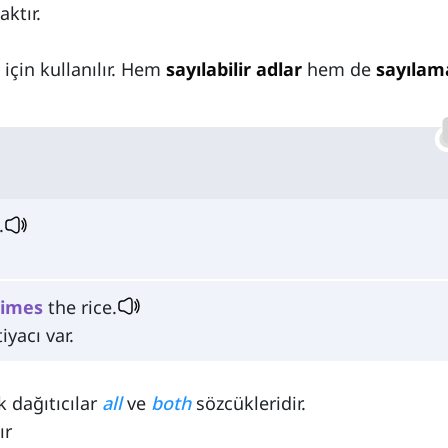
aktır.
 için kullanılır. Hem
sayılabilir adlar
hem de
sayılam
.
times
the rice.
iyacı var.
k dağıtıcılar
all
ve
both
sözcükleridir.
ır