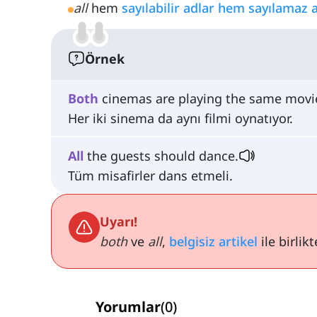
all
hem
sayılabilir adlar hem sayılamaz 
Örnek
Both
cinemas are playing the same movi
Her iki sinema da aynı filmi oynatıyor.
All
the guests should dance.
Tüm misafirler dans etmeli.
Uyarı!
both
ve
all
,
belgisiz artikel
ile birlik
Yorumlar
(
0
)