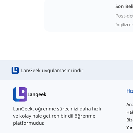
Son Beli
Post-de
İngilizce
LanGeek uygulamasını indir
Hız
Langeek
An
LanGeek, öğrenme sürecinizi daha hızlı
Ha
ve kolay hale getiren bir dil öğrenme
Biz
platformudur.
Yar