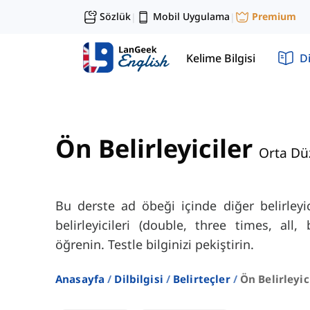
Sözlük
Mobil Uygulama
Premium
|
|
Kelime Bilgisi
Di
Ön Belirleyiciler
Orta Dü
Bu derste ad öbeği içinde diğer belirley
belirleyicileri (double, three times, all,
öğrenin. Testle bilginizi pekiştirin.
Anasayfa
Dilbilgisi
Belirteçler
Ön Belirleyic