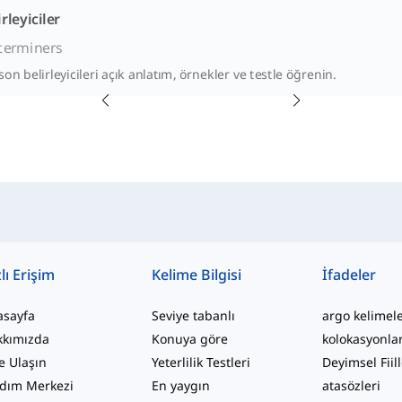
rleyiciler
terminers
 son belirleyicileri açık anlatım, örnekler ve testle öğrenin.
lı Erişim
Kelime Bilgisi
İfadeler
asayfa
Seviye tabanlı
argo kelimel
kkımızda
Konuya göre
kolokasyonla
e Ulaşın
Yeterlilik Testleri
Deyimsel Fiil
dım Merkezi
En yaygın
atasözleri