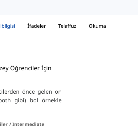
lbilgisi
İfadeler
Telaffuz
Okuma
zey Öğrenciler İçin
icilerden önce gelen ön
 both gibi) bol örnekle
iler / Intermediate