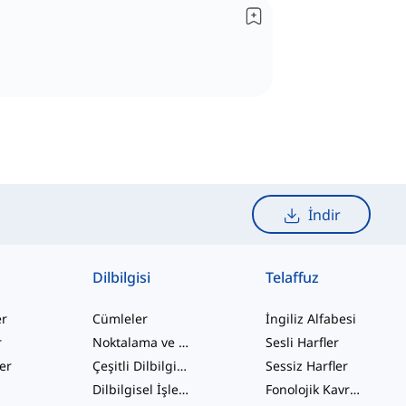
İndir
Dilbilgisi
Telaffuz
er
Cümleler
İngiliz Alfabesi
r
Noktalama ve Yazım
Sesli Harfler
ler
Çeşitli Dilbilgisi Konuları
Sessiz Harfler
Dilbilgisel İşlevler
Fonolojik Kavramlar