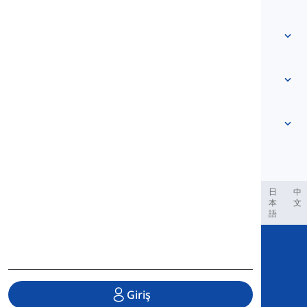
Bize Ulaşın
Seviye tabanlı
Yardım Merkezi
İfadeler
Konuya göre
Yeterlilik Testleri
argo kelimeler
En yaygın
Dilbilgisi
kolokasyonlar
Daha fazlasını gör
...
Deyimsel Fiiller
Cümleler
atasözleri
Telaffuz
Noktalama ve Yazım
Daha fazlasını gör
...
Çeşitli Dilbilgisi Konuları
İngiliz Alfabesi
Dilbilgisel İşlevler
Sesli Harfler
Daha fazlasını gör
...
Sessiz Harfler
العر
Filipino
فارسی
Indonesia
Deutsch
português
日
中
本
文
Fonolojik Kavramlar
語
Daha fazlasını gör
...
Copyright © 2020 Langeek Inc.
All Rights Reserved.
Giriş
Gizlilik Politikası
|
Hizmet Şartları