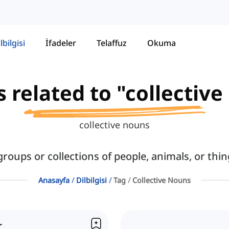
lbilgisi
İfadeler
Telaffuz
Okuma
s related to "collectiv
collective nouns
groups or collections of people, animals, or thing
Anasayfa
Dilbilgisi
Tag
Collective Nouns
r