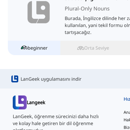
Plural-Only Nouns
Burada, İngilizce dilinde her
kullanılan, yani tekil formu o
tartışacağız.
beginner
Orta Seviye
LanGeek uygulamasını indir
Hız
Langeek
An
LanGeek, öğrenme sürecinizi daha hızlı
Ha
ve kolay hale getiren bir dil öğrenme
Biz