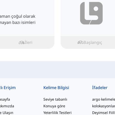
 zaman çoğul olarak
lmayan bazı isimleri
İleri
Başlangıç
lı Erişim
Kelime Bilgisi
İfadeler
asayfa
Seviye tabanlı
argo kelimel
kkımızda
Konuya göre
kolokasyonla
e Ulaşın
Yeterlilik Testleri
Deyimsel Fiil