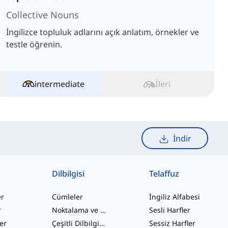
Collective Nouns
İngilizce topluluk adlarını açık anlatım, örnekler ve
testle öğrenin.
intermediate
İleri
İndir
Dilbilgisi
Telaffuz
er
Cümleler
İngiliz Alfabesi
r
Noktalama ve Yazım
Sesli Harfler
ler
Çeşitli Dilbilgisi Konuları
Sessiz Harfler