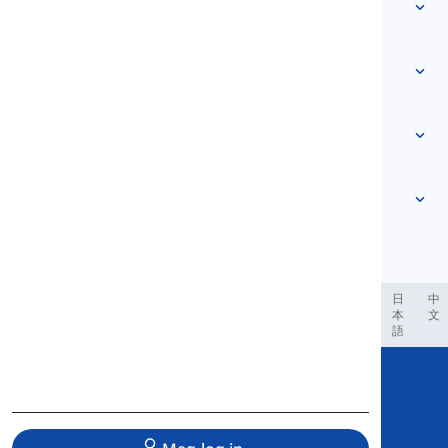
Bokabularyo
Tungkol sa Amin
Makipag-ugnayan sa Amin
Batay sa antas
Sentro ng Tulong
Mga ekspresyon
Ayon sa paksa
Pagsusulit ng Kabihasaan
mga salitang slang
Pinakakaraniwan
Balarila
pagkakaugnay ng salita
Tingnan pa
...
Mga Pariralang Pandiwa
Mga Pangungusap
kasabihan
Pagbigkas
Bantas at Baybay
Tingnan pa
...
Panahunan
Tingnan pa
...
Mga Pandiwa at Tinig
Tingnan pa
...
العر
Filipino
فارسی
Indonesia
Deutsch
português
日
中
本
文
語
Copyright © 2020 Langeek Inc.
All Rights Reserved.