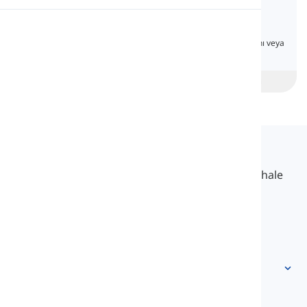
Imperative Mood
Telaffuz
İngilizce dilbilgisinde, emirler fiillerin kök
formundan yapılır ve birine bir şey yapmasını veya
yapmamasını söylemek ya da istemek için
Okuma
kullanılır.
beginner
Orta Seviye
İleri
Langeek
LanGeek, öğrenme sürecinizi daha hızlı ve kolay hale
getiren bir dil öğrenme platformudur.
info@langeek.co
Hızlı Erişim
Anasayfa