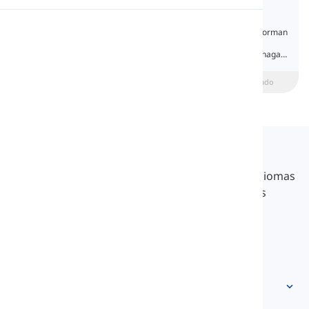
Imperative Mood
Pronunciación
En la gramática inglesa, los imperativos se forman
a partir de la forma base de los verbos y se
utilizan para decirle o pedirle a alguien que haga o
Lectura
no haga algo.
beginner
Intermedio
Avanzado
Langeek
LanGeek es una plataforma de aprendizaje de idiomas
que hace que tu proceso de aprendizaje sea más
rápido y fácil.
info@langeek.co
Acceso rápido