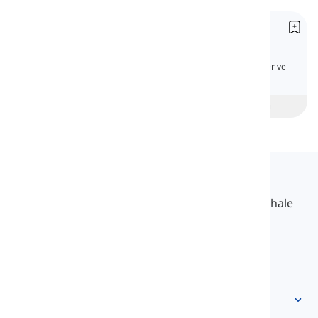
İlgi Zamirleri
Relative Pronouns
İngilizce ilgi zamirlerini açık anlatım, örnekler ve
testle öğrenin.
Başlangıç
intermediate
İleri
Langeek
LanGeek, öğrenme sürecinizi daha hızlı ve kolay hale
getiren bir dil öğrenme platformudur.
info@langeek.co
Hızlı Erişim