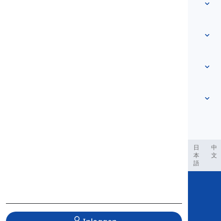
Woordenlijst
Over ons
Neem contact met ons op
Niveau-gebaseerd
Helpcentrum
Uitdrukkingen
Op onderwerp
Vaardigheidstesten
slangwoorden
Meest voorkomende
Grammatica
collocaties
Meer zien
...
Frasale werkwoorden
Zinnen
spreekwoorden
Uitspraak
Interpunctie en Spelling
Meer zien
...
Tijden
Meer zien
...
Werkwoorden en Stemmen
Meer zien
...
العر
Filipino
فارسی
Indonesia
Deutsch
português
日
中
本
文
語
Copyright © 2020 Langeek Inc.
All Rights Reserved.