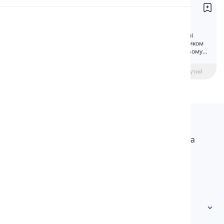
Присвійні прикметники
Вимова
Possessive Determiners
Присвійні прикметники— це функціональні
слова, які використовуються перед іменником
Читання
для показу власності або володіння. На цьому
уроці ми дізнаємося все про них.
beginner
Середній рівень
Просунутий
Langeek
LanGeek – це платформа для вивчення мов, яка
робить процес навчання швидшим і легшим.
info@langeek.co
Швидкий доступ