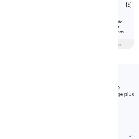
Déterminants possessifs
Prononciation
Possessive Determiners
Les déterminants possessifs sont des types de
mots fonctionnels utilisés avant un nom pour
Lecture
montrer la possession ou l'appartenance. Dans
cette leçon, nous allons tout apprendre sur eux.
beginner
Intermédiaire
Avancé
Langeek
LanGeek est une plateforme d'apprentissage des
langues qui rend votre processus d'apprentissage plus
rapide et plus facile.
info@langeek.co
Accès rapide