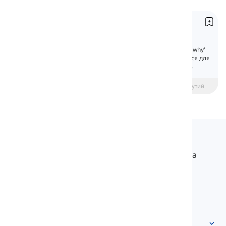
Вимова
Питальні прислівники
Interrogative Adverbs
Читання
Питальні прислівники — це слова, такі як 'why'
(чому) та 'where' (де), які використовуються для
постановки запитань. На цьому уроці ми
дізнаємося більше про них.
beginner
Середній рівень
Просунутий
Langeek
LanGeek – це платформа для вивчення мов, яка
робить процес навчання швидшим і легшим.
info@langeek.co
Швидкий доступ