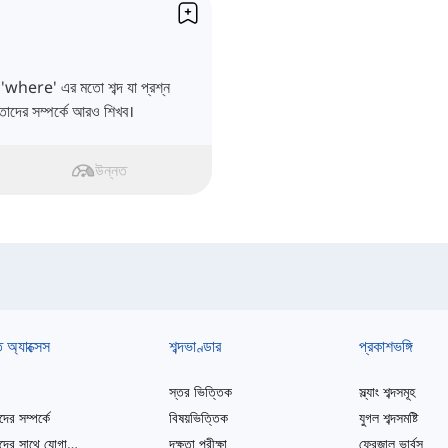
 'where' এর মতো শব্দ যা প্রশ্ন
 তাদের সম্পর্কে আরও শিখব।
উন্নত
ত অ্যাক্সেস
শব্দভাণ্ডার
প্রকাশভঙ্গি
স্তর ভিত্তিক
স্ল্যাং শব্দসমূহ
ের সম্পর্কে
বিষয়ভিত্তিক
যুগল শব্দসমষ্টি
আমাদের সাথে যোগাযোগ করুন
দক্ষতা পরীক্ষা
ফ্রেজাল ভার্বস